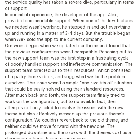
the service quality has taken a severe dive, particularly in terms
of support.
In our initial experience, the developer of the app, Alex,
provided commendable support. When one of the key features
we needed wasn't working, he stepped in and got everything
up and running in a matter of 3-4 days. But the trouble began
when Alex sold the app to the current company.
Our woes began when we updated our theme and found that
the previous configuration wasn't compatible. Reaching out to
the new support team was the first step in a frustrating cycle
of poorly handled support and ineffective communication. The
support team directed us to their 'resources', which consisted
of a paltry three videos, and suggested we fix the problem
ourselves. This issue wasn't a simple "one size fits all" situation
that could be easily solved using their standard resources.
After much back and forth, the support team finally tried to
work on the configuration, but to no avail. In fact, their
attempts not only failed to resolve the issues with the new
theme but also effectively messed up the previous theme's
configuration. We couldn't revert back to the old theme, and
neither could we move forward with the new one. The
prolonged downtime and the issues with the themes cost us a
staggering 5-figure loss in sales revenue.