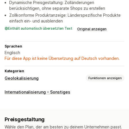
Dynamische Preisgestaltung: Zolländerungen
berücksichtigen, ohne separate Shops zu erstellen
Zollkonforme Produktanzeige: Länderspezifische Produkte
einfach ein- und ausblenden
Enthält automatisch übersetzten Text
Original anzeigen
Sprachen
Englisch
Für diese App ist keine Übersetzung auf Deutsch vorhanden.
Kategorien
Geolokalisierung
Funktionen anzeigen
Blockierung
Internationalisierung – Sonstiges
Länder
Staaten
Städte
Bots
IP-Adressen
Weiterleitungen
IP-Adresse
Land
Sprache
Automatische Weiterleitung
Preisgestaltung
Fehlerweiterleitung
Manuelle Weiterleitung
Tracking
Wähle den Plan, der am besten zu deinem Unternehmen passt.