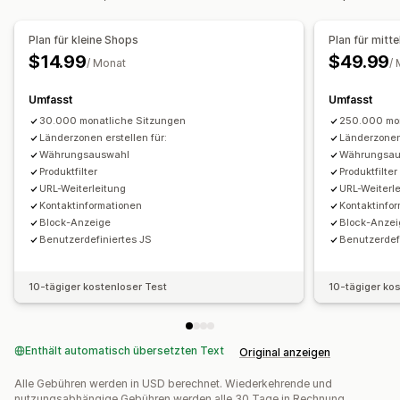
Analysen
Plan für kleine Shops
Plan für mitt
Lokalisierungseinstellungen
$14.99
$49.99
/ Monat
/
Währungsumstellung
Länderauswahl
Sprachumstellung
Übersetzung
Umfasst
Umfasst
30.000 monatliche Sitzungen
250.000 mon
Länderzonen erstellen für:
Länderzonen 
Währungsauswahl
Währungsau
Produktfilter
Produktfilter
URL-Weiterleitung
URL-Weiterl
Kontaktinformationen
Kontaktinfo
Block-Anzeige
Block-Anze
Benutzerdefiniertes JS
Benutzerdef
10-tägiger kostenloser Test
10-tägiger ko
Enthält automatisch übersetzten Text
Original anzeigen
Alle Gebühren werden in USD berechnet. Wiederkehrende und
nutzungsabhängige Gebühren werden alle 30 Tage in Rechnung