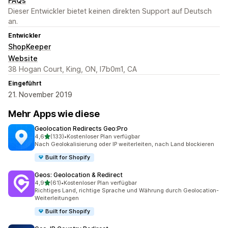
FAQs
Dieser Entwickler bietet keinen direkten Support auf Deutsch
an.
Entwickler
ShopKeeper
Website
38 Hogan Court, King, ON, l7b0m1, CA
Eingeführt
21. November 2019
Mehr Apps wie diese
Geolocation Redirects Geo:Pro
von 5 Sternen
4,6
(133)
•
Kostenloser Plan verfügbar
133 Rezensionen insgesamt
Nach Geolokalisierung oder IP weiterleiten, nach Land blockieren
Built for Shopify
Geos: Geolocation & Redirect
von 5 Sternen
4,9
(61)
•
Kostenloser Plan verfügbar
61 Rezensionen insgesamt
Richtiges Land, richtige Sprache und Währung durch Geolocation-
Weiterleitungen
Built for Shopify