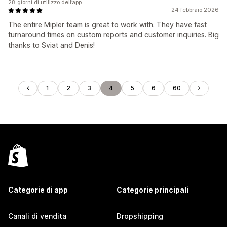
28 giorni di utilizzo dell’app
24 febbraio 2026
The entire Mipler team is great to work with. They have fast
turnaround times on custom reports and customer inquiries. Big
thanks to Sviat and Denis!
1
2
3
4
5
6
60
Categorie di app
Categorie principali
Canali di vendita
Dropshipping