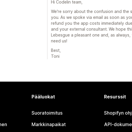
Hi Codelin team,
We're sorry about the confusion and the si
you. As we spoke via email as soon as yo
refund you the app costs immediately du
and your external consultant. We hope th
Lebesgue a pleasant one and, as always,
need us!
Best,
Toni
Pääluokat
Resurssit
Suoratoimitus
Shopifyn oh
nen
Markkinapaikat
API-dokume