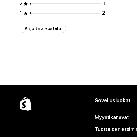
2
1
1
2
Kirjoita arvostelu
Sovellusluokat
Myyntikanavat
Tuotteiden etsimi