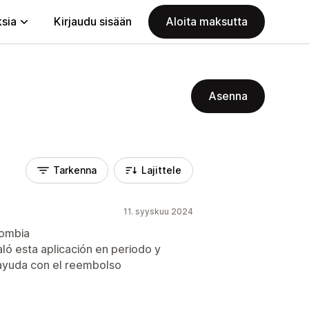
ksia
Kirjaudu sisään
Aloita maksutta
Asenna
Tarkenna
Lajittele
11. syyskuu 2024
lombia
ló esta aplicación en periodo y
ayuda con el reembolso