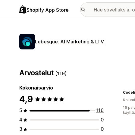
Shopify App Store
Lebesgue: AI Marketing & LTV
Arvostelut
(119)
Kokonaisarvio
Codel
4,9
Kolum
16 päi
5
116
käyttö
4
0
3
0