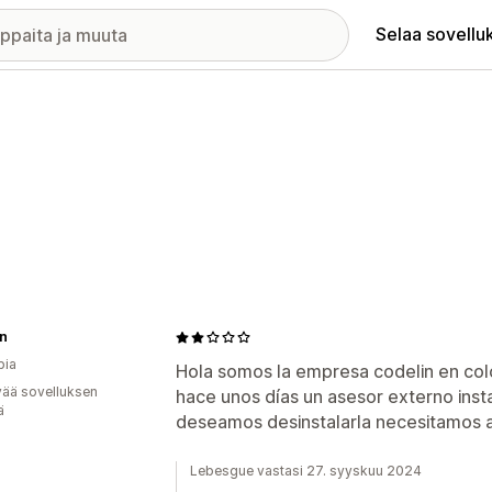
Selaa sovellu
in
bia
Hola somos la empresa codelin en co
vää sovelluksen
hace unos días un asesor externo insta
ä
deseamos desinstalarla necesitamos 
Lebesgue vastasi 27. syyskuu 2024