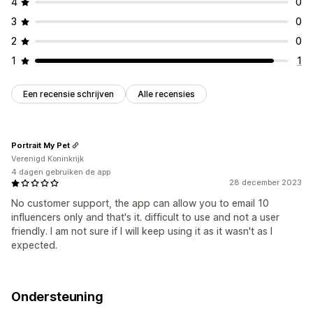
4
0
3
0
2
0
1
1
Een recensie schrijven
Alle recensies
Portrait My Pet
Verenigd Koninkrijk
4 dagen gebruiken de app
28 december 2023
No customer support, the app can allow you to email 10
influencers only and that's it. difficult to use and not a user
friendly. I am not sure if I will keep using it as it wasn't as I
expected.
Ondersteuning