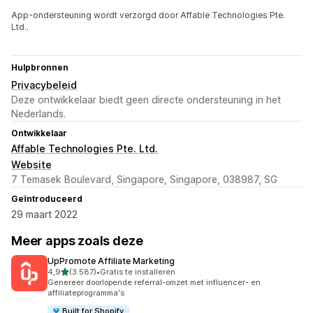
App-ondersteuning wordt verzorgd door Affable Technologies Pte.
Ltd..
Hulpbronnen
Privacybeleid
Deze ontwikkelaar biedt geen directe ondersteuning in het
Nederlands.
Ontwikkelaar
Affable Technologies Pte. Ltd.
Website
7 Temasek Boulevard, Singapore, Singapore, 038987, SG
Geïntroduceerd
29 maart 2022
Meer apps zoals deze
UpPromote Affiliate Marketing
van 5 sterren
4,9
(3.587)
•
Gratis te installeren
3587 recensies in totaal
Genereer doorlopende referral-omzet met influencer- en
affiliateprogramma's
Built for Shopify