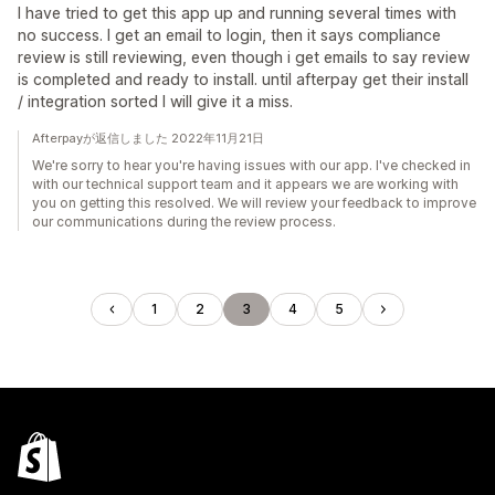
I have tried to get this app up and running several times with
no success. I get an email to login, then it says compliance
review is still reviewing, even though i get emails to say review
is completed and ready to install. until afterpay get their install
/ integration sorted I will give it a miss.
Afterpayが返信しました 2022年11月21日
We're sorry to hear you're having issues with our app. I've checked in
with our technical support team and it appears we are working with
you on getting this resolved. We will review your feedback to improve
our communications during the review process.
1
2
3
4
5