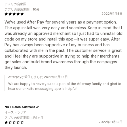
アメリカ合衆国
アプリの使用期間：10分
2022年1月5日
We've used After Pay for several years as a payment option.
The app install was very easy and seamless. Keep in mind that I
was already an approved merchant so I just had to uninstall old
code on my store and install this app--it was super easy. After
Pay has always been supportive of my business and has
collaborated with me in the past. The customer service is great
and I feel they are supportive in trying to help their merchants
get sales and build brand awareness through the campaigns
they launch.
Afterpayが返信しました 2022年2月24日
We are happy to have you as a part of the Afterpay family and glad to
hear our on-site messaging app is helpful!
NDT Sales Australia
オーストラリア
アプリの使用期間：約1ヶ月
2022年11月15日