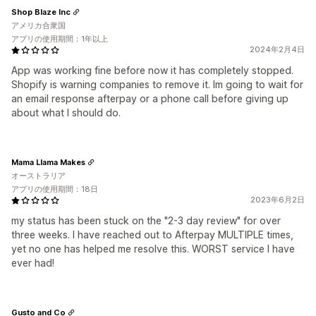
Shop Blaze Inc
アメリカ合衆国
アプリの使用期間：1年以上
2024年2月4日
App was working fine before now it has completely stopped.
Shopify is warning companies to remove it. Im going to wait for
an email response afterpay or a phone call before giving up
about what I should do.
Mama Llama Makes
オーストラリア
アプリの使用期間：18日
2023年6月2日
my status has been stuck on the "2-3 day review" for over
three weeks. I have reached out to Afterpay MULTIPLE times,
yet no one has helped me resolve this. WORST service I have
ever had!
Gusto and Co