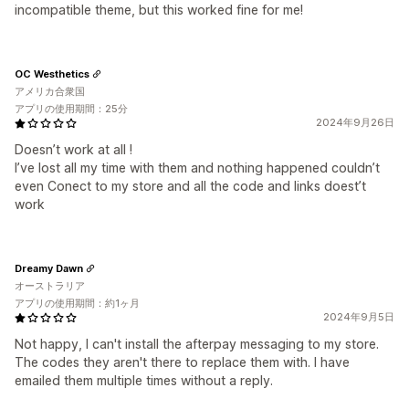
incompatible theme, but this worked fine for me!
OC Westhetics
アメリカ合衆国
アプリの使用期間：25分
2024年9月26日
Doesn’t work at all !
I’ve lost all my time with them and nothing happened couldn’t
even Conect to my store and all the code and links doest’t
work
Dreamy Dawn
オーストラリア
アプリの使用期間：約1ヶ月
2024年9月5日
Not happy, I can't install the afterpay messaging to my store.
The codes they aren't there to replace them with. I have
emailed them multiple times without a reply.