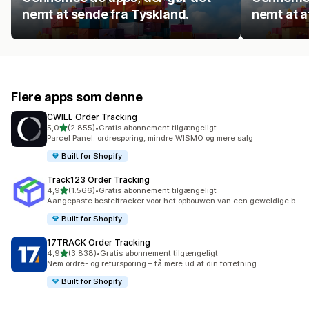
nemt at sende fra Tyskland.
nemt at a
Flere apps som denne
CWILL Order Tracking
ud af 5 stjerner
5,0
(2.855)
•
Gratis abonnement tilgængeligt
2855 anmeldelser i alt
Parcel Panel: ordresporing, mindre WISMO og mere salg
Built for Shopify
Track123 Order Tracking
ud af 5 stjerner
4,9
(1.566)
•
Gratis abonnement tilgængeligt
1566 anmeldelser i alt
Aangepaste besteltracker voor het opbouwen van een geweldige b
Built for Shopify
17TRACK Order Tracking
ud af 5 stjerner
4,9
(3.838)
•
Gratis abonnement tilgængeligt
3838 anmeldelser i alt
Nem ordre- og retursporing – få mere ud af din forretning
Built for Shopify