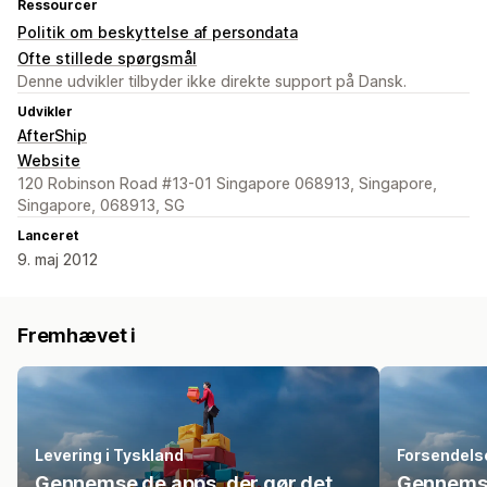
Ressourcer
Politik om beskyttelse af persondata
Ofte stillede spørgsmål
Denne udvikler tilbyder ikke direkte support på Dansk.
Udvikler
AfterShip
Website
120 Robinson Road #13-01 Singapore 068913, Singapore,
Singapore, 068913, SG
Lanceret
9. maj 2012
Fremhævet i
Levering i Tyskland
Forsendelse
Gennemse de apps, der gør det
Gennemse