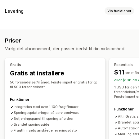
Sporing
Levering
Vis funktioner
Brandet sporingsside
Side til ordreopslag
Labels og emballage
Sporing i realtid
Tilpasset sporingslink
Oversættelse
Adressevalidering
Leveringsdato
Ordresynkronisering
Estimeret leveringsdato
Global sporing
Kontrolpaneler
Priser
Flere sprog
Valg af fragtfirma
Flere fragtfirmaer
API
Analyser
Vælg det abonnement, der passer bedst til din virksomhed.
Administration af forsendelser
Notifikationer
Ordresynkronisering
Sporing i realtid
Mail
Notifikationer i realtid
SMS
Oversættelse
Gratis
Essentials
Brandet sporingsside
Mailnotifikationer
Tilpassede notifikationer
Automatiseringer
$11
Gratis at installere
om mån
Ordreopdateringer
Leveringsanalyse
eller $108 om 
50 forsendelser/måned; Første import er gratis for op
til 500 forsendelser*
1 USD for den 
forsendelser/m
Første import e
Funktioner
Integration med over 1.100 fragtfirmaer
Funktioner
Sporingsopdateringer på serviceniveau
Alt i Gratis 
Betjeningspanel til sporing af ordrer
Brandet spor
Brandet sporingsside
Automatisk r
Fragtfirmaets anslåede leveringsdato
Mail- og sm