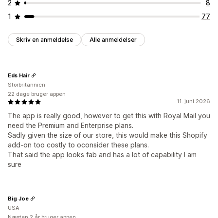
2
8
1
77
Skriv en anmeldelse
Alle anmeldelser
Eds Hair
Storbritannien
22 dage bruger appen
11. juni 2026
The app is really good, however to get this with Royal Mail you
need the Premium and Enterprise plans.
Sadly given the size of our store, this would make this Shopify
add-on too costly to oconsider these plans.
That said the app looks fab and has a lot of capability I am
sure
Big Joe
USA
Næsten 2 år bruger appen