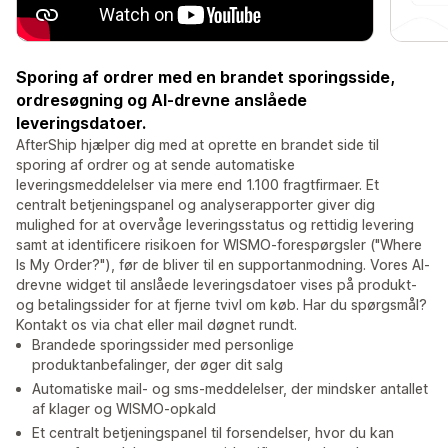
Sporing af ordrer med en brandet sporingsside,
ordresøgning og AI-drevne anslåede
leveringsdatoer.
AfterShip hjælper dig med at oprette en brandet side til
sporing af ordrer og at sende automatiske
leveringsmeddelelser via mere end 1.100 fragtfirmaer. Et
centralt betjeningspanel og analyserapporter giver dig
mulighed for at overvåge leveringsstatus og rettidig levering
samt at identificere risikoen for WISMO-forespørgsler ("Where
Is My Order?"), før de bliver til en supportanmodning. Vores AI-
drevne widget til anslåede leveringsdatoer vises på produkt-
og betalingssider for at fjerne tvivl om køb. Har du spørgsmål?
Kontakt os via chat eller mail døgnet rundt.
Brandede sporingssider med personlige
produktanbefalinger, der øger dit salg
Automatiske mail- og sms-meddelelser, der mindsker antallet
af klager og WISMO-opkald
Et centralt betjeningspanel til forsendelser, hvor du kan