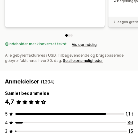
Betjeningspa
7-dages grati
Indeholder maskinoversat tekst
Vis oprindelig
Alle gebyrer faktureres i USD. Tilbagevendende og brugsbaserede
gebyrer faktureres hver 30. dag.
Se alle prismuligheder
Anmeldelser
(1.304)
Samlet bedømmelse
4,7
5
1,1 t
4
86
3
15