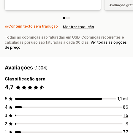
Avaliação grat
Contém texto sem tradução
Mostrar tradução
Todas as cobranças são faturadas em USD. Cobranças recorrentes e
calculadas por uso são faturadas a cada 30 dias.
Ver todas as opções
de preço
Avaliações
(1.304)
Classificação geral
4,7
5
1,1 mil
4
86
3
15
2
8
1
77