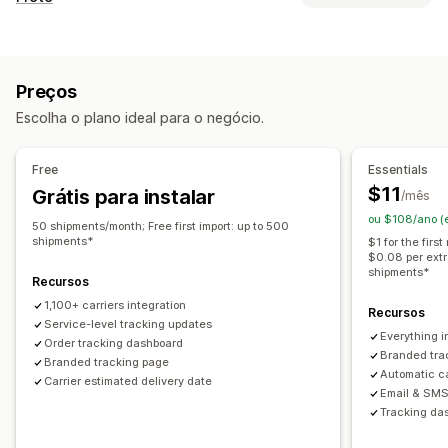
Página de rastreamento com a marca
Etiquetas e embalagem
Página de pesquisa de pedidos
Validação de endereço
Data de entrega
Rastreamento em tempo real
Preços
Sincronização de pedidos
Em vários idiomas
Link de rastreamento personalizado
Tradução
Escolha o plano ideal para o negócio.
Seleção de transportadora
Data de entrega estimada
Rastreamento global
Painéis de controle
Várias transportadoras
API
Análises
Gerenciamento de remessas
Free
Essentials
Sincronização de pedidos
Notificações
$11
Grátis para instalar
/mês
Acompanhamento em tempo real
E-mail
Notificações em tempo real
SMS
Tradução
ou $108/ano (
50 shipments/month; Free first import: up to 500
Página de rastreamento com a marca
Notificações personalizadas
Automações
shipments*
$1 for the fir
$0.08 per extr
Notificações por e-mail
Atualizações de pedidos
shipments*
Recursos
Análises de frete
1,100+ carriers integration
Recursos
Service-level tracking updates
Everything i
Order tracking dashboard
Branded trac
Branded tracking page
Automatic ca
Carrier estimated delivery date
Email & SMS 
Tracking das