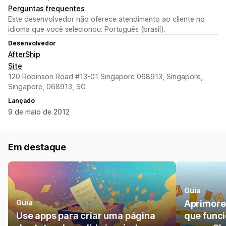
Perguntas frequentes
Este desenvolvedor não oferece atendimento ao cliente no
idioma que você selecionou: Português (brasil).
Desenvolvedor
AfterShip
Site
120 Robinson Road #13-01 Singapore 068913, Singapore,
Singapore, 068913, SG
Lançado
9 de maio de 2012
Em destaque
Guia
Guia
Aprimore 
Use apps para criar uma página
que func