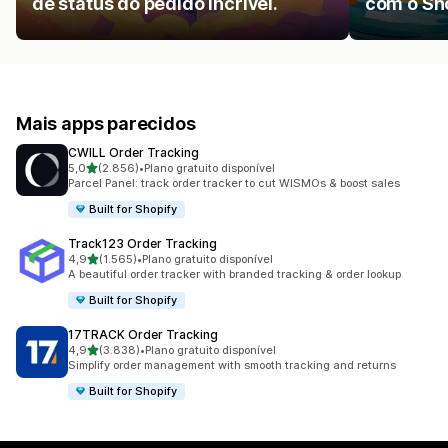
de status do pedido incrível.
com o Sho
Mais apps parecidos
CWILL Order Tracking
de 5 estrelas
5,0
(2.856)
•
Plano gratuito disponível
2856 avaliações ao todo
Parcel Panel: track order tracker to cut WISMOs & boost sales
Built for Shopify
Track123 Order Tracking
de 5 estrelas
4,9
(1.565)
•
Plano gratuito disponível
1565 avaliações ao todo
A beautiful order tracker with branded tracking & order lookup
Built for Shopify
17TRACK Order Tracking
de 5 estrelas
4,9
(3.838)
•
Plano gratuito disponível
3838 avaliações ao todo
Simplify order management with smooth tracking and returns
Built for Shopify