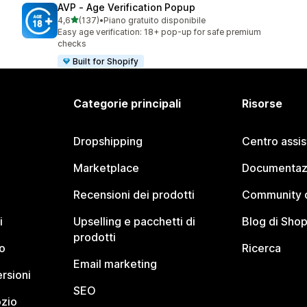
AVP ‑ Age Verification Popup
stelle su 5
4,6
(137)
•
Piano gratuito disponibile
137 recensioni totali
Easy age verification: 18+ pop-up for safe premium
checks
Built for Shopify
Categorie principali
Risorse
Dropshipping
Centro assi
Marketplace
Documentaz
Recensioni dei prodotti
Community d
i
Upselling e pacchetti di
Blog di Shop
prodotti
o
Ricerca
Email marketing
rsioni
SEO
ozio