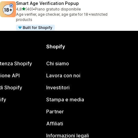
Smart Age Verification Popup
stelle su 5
4,8
(40)
•
Piano gratuito disponibile
40 recensioni totali
Age verifier, age checker, age gate for 18+restricted
products
Built for Shopify
Shopify
stenza Shopify
Chi siamo
ione API
Lavora con noi
i Shopify
Investitori
ify
Stampa e media
Partner
Affiliati
Informazioni legali