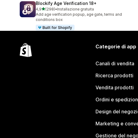
Blockify Age Verification 18+
stelle su 5
4,9
(298)
•
Installazione gratuita
298 recensioni totali
Add age verification popup, age gate, terms and
conditions box
Built for Shopify
Categorie di app
Canali di vendita
Ricerca prodotti
Vendita prodotti
Ordini e spedizion
Design del negozi
Marketing e conve
Gestione del neg