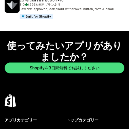
EU Withdrawal Button Pro
5つ星中
5.0
(293)
•
無料プランあり
合計レビュー数：293件
Law firm approved, compliant withdrawal button, form & email
Built for Shopify
使ってみたいアプリがあり
ましたか？
Shopifyを3日間無料でお試しください
アプリカテゴリー
トップカテゴリー