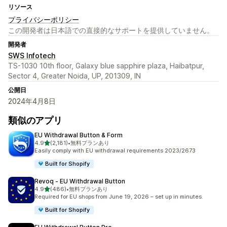
リソース
プライバシーポリシー
この開発者は日本語での直接的なサポートを提供していません。
開発者
SWS Infotech
TS-1030 10th floor, Galaxy blue sapphire plaza, Haibatpur,
Sector 4, Greater Noida, UP, 201309, IN
公開日
2024年4月8日
類似のアプリ
EU Withdrawal Button & Form
5つ星中
4.9
(2,181)
•
無料プランあり
合計レビュー数：2181件
Easily comply with EU withdrawal requirements 2023/2673
Built for Shopify
Revoq ‑ EU Withdrawal Button
5つ星中
4.9
(486)
•
無料プランあり
合計レビュー数：486件
Required for EU shops from June 19, 2026 – set up in minutes.
Built for Shopify