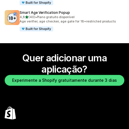
Built for Shopify
Smart Age Verification Popup
de 5 estrelas
4,8
(40)
•
Plano gratuito disponível
40 total de avaliações
Age verifier, age checker, age gate for 18+restricted products
Built for Shopify
Quer adicionar uma
aplicação?
Experimente a Shopify gratuitamente durante 3 dias