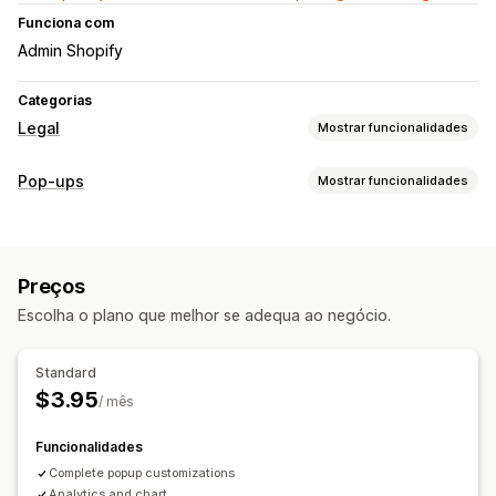
Funciona com
Admin Shopify
Categorias
Legal
Mostrar funcionalidades
Conformidade
Pop-ups
Mostrar funcionalidades
Verificação de idade
Termos e condições
Tipos de pop-ups
Relatórios de conformidade
Banners
Pop-ups de aviso
Verificação de idade
Personalização
Preços
Pop-ups de consentimento
Pop-up personalizados
Pop-ups
Cor e tipo de letra
Posição do widget
Escolha o plano que melhor se adequa ao negócio.
Pop-ups de gestão
Limitação de páginas
Texto personalizado
Ferramenta do editor
Standard
$3.95
/ mês
Funcionalidades
Complete popup customizations
Analytics and chart