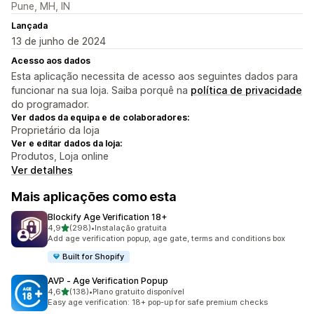
Pune, MH, IN
Lançada
13 de junho de 2024
Acesso aos dados
Esta aplicação necessita de acesso aos seguintes dados para
funcionar na sua loja. Saiba porquê na
política de privacidade
do programador.
Ver dados da equipa e de colaboradores:
Proprietário da loja
Ver e editar dados da loja:
Produtos, Loja online
Ver detalhes
Mais aplicações como esta
Blockify Age Verification 18+
de 5 estrelas
4,9
(298)
•
Instalação gratuita
298 total de avaliações
Add age verification popup, age gate, terms and conditions box
Built for Shopify
AVP ‑ Age Verification Popup
de 5 estrelas
4,6
(138)
•
Plano gratuito disponível
138 total de avaliações
Easy age verification: 18+ pop-up for safe premium checks