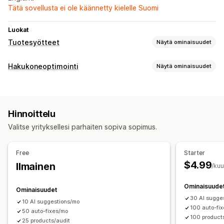
Tätä sovellusta ei ole käännetty kielelle Suomi
Luokat
Tuotesyötteet
Näytä ominaisuudet
Syötteen mukauttaminen
Hakukoneoptimointi
Näytä ominaisuudet
Metakentät
Tietojenkeruu tekoälyn avulla
Hakuoptimointityökalut
Syötteen hallinnointi
Tekoälygenerointi
Tuotteiden synkronointi
Hinnoittelu
Tehokkuuden valvonta
Valitse yrityksellesi parhaiten sopiva sopimus.
A/B-testaus
Free
Starter
$4.99
Ilmainen
/ku
Ominaisuude
Ominaisuudet
30 AI sugge
10 AI suggestions/mo
100 auto-fi
50 auto-fixes/mo
100 product
25 products/audit