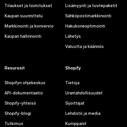
Tilaukset ja toimitukset
Lisämyynti ja tuotepaketit
Kaupan suunnittelu
Sähköpostimarkkinointi
Markkinointi ja konversio
Hakukoneoptimointi
Kaupan hallinnointi
Lähetys
Valuutta ja käännös
Resurssit
Shopify
Shopifyn ohjekeskus
Tietoja
API-dokumentaatio
Uramahdollisuudet
Shopify-yhteisö
Sijoittajat
Shopify-blogi
Lehdistö ja media
Tutkimus
Kumppanit