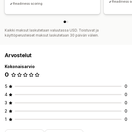
Readiness s
Readiness scoring
Kaikki maksut laskutetaan valuutassa USD. Toistuvat ja
käyttöperusteiset maksut laskutetaan 30 päivän välein.
Arvostelut
Kokonaisarvio
0
5
0
4
0
3
0
2
0
1
0