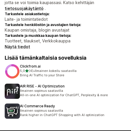
jotta se voi toimia kaupassasi. Katso kehittäjän
tietosuojakäytäntö
.
Tarkastele asiakastietoja:
Laite- ja toimintatiedot
Tarkastele henkilöstön ja avustajien tietoja:
Kaupan omistaja, blogin avustajat
Tarkastele ja muokkaa kaupan tietoja:
Tuotteet, tilaukset, Verkkokauppa
Näytä tiedot
Lisää tämänkaltaisia sovelluksia
Clickfrom.ai
/ 5 tähteä
5,0
(4)
•
Ilmainen kokeilu saatavilla
4 arvostelua yhteensä
Bring AI Traffic to your Store
AIR RISE ‑ AI Optimization
Ilmainen sopimus saatavilla
All-in-one AI optimization for ChatGPT, Perplexity & more
AI Commerce Ready
Ilmainen sopimus saatavilla
Rank higher in ChatGPT Shopping with AI optimization