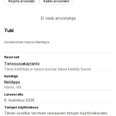
Kirjoita arvostelu
Kaikki arvostelut
Ei vielä arvosteluja
Tuki
Sovellustuen tarjoaa NeliApps.
Resurssit
Tietosuojakäytäntö
Tämä kehittäjä ei tarjoa suoraa tukea kielellä Suomi.
Kehittäjä
NeliApps
Hanoi, VN
Lanseerattu
6. toukokuu 2026
Tietojen käyttöoikeus
Tämän sovellus tarvitsee seuraavien tietojen käyttöoikeuden,