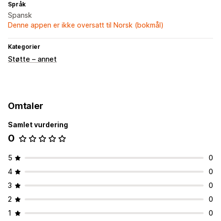
Språk
Spansk
Denne appen er ikke oversatt til Norsk (bokmål)
Kategorier
Støtte – annet
Omtaler
Samlet vurdering
0
5
0
4
0
3
0
2
0
1
0