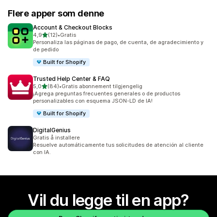
Flere apper som denne
Account & Checkout Blocks
av 5 stjerner
4,9
(12)
•
Gratis
Totalt 12 omtaler
Personaliza las páginas de pago, de cuenta, de agradecimiento y
de pedido
Built for Shopify
Trusted Help Center & FAQ
av 5 stjerner
5,0
(84)
•
Gratis abonnement tilgjengelig
Totalt 84 omtaler
¡Agrega preguntas frecuentes generales o de productos
personalizables con esquema JSON-LD de IA!
Built for Shopify
DigitalGenius
Gratis å installere
Resuelve automáticamente tus solicitudes de atención al cliente
con IA.
Vil du legge til en app?