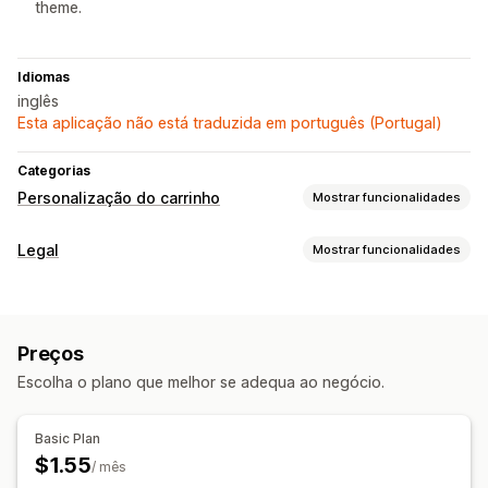
theme.
Idiomas
inglês
Esta aplicação não está traduzida em português (Portugal)
Categorias
Personalização do carrinho
Mostrar funcionalidades
Apresentação do carrinho
Legal
Mostrar funcionalidades
HTML personalizado
CSS personalizado
Conformidade
Painel deslizante do carrinho
Termos e condições
Caixa de verificação dos termos
Preços
Personalização
Personalização de finalização da compra
Escolha o plano que melhor se adequa ao negócio.
Caixas de verificação
CSS personalizado
Notas personalizadas
Basic Plan
$1.55
/ mês