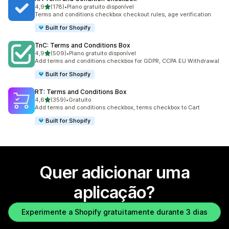
de 5 estrelas
4,9
(178)
•
Plano gratuito disponível
178 total de avaliações
Terms and conditions checkbox checkout rules, age verification
Built for Shopify
TnC: Terms and Conditions Box
de 5 estrelas
4,9
(509)
•
Plano gratuito disponível
509 total de avaliações
Add terms and conditions checkbox for GDPR, CCPA EU Withdrawal
Built for Shopify
RT: Terms and Conditions Box
de 5 estrelas
4,6
(359)
•
Gratuito
359 total de avaliações
Add terms and conditions checkbox, terms checkbox to Cart
Built for Shopify
Quer adicionar uma
aplicação?
Experimente a Shopify gratuitamente durante 3 dias