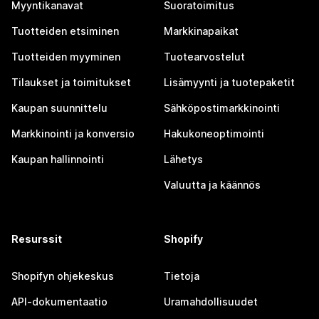
Myyntikanavat
Suoratoimitus
Tuotteiden etsiminen
Markkinapaikat
Tuotteiden myyminen
Tuotearvostelut
Tilaukset ja toimitukset
Lisämyynti ja tuotepaketit
Kaupan suunnittelu
Sähköpostimarkkinointi
Markkinointi ja konversio
Hakukoneoptimointi
Kaupan hallinnointi
Lähetys
Valuutta ja käännös
Resurssit
Shopify
Shopifyn ohjekeskus
Tietoja
API-dokumentaatio
Uramahdollisuudet