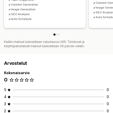
Content Gen
Content Generation
Image Gener
Image Generation
SEO Analysi
SEO Analysis
Auto Sched
Auto Schedule
Kaikki maksut laskutetaan valuutassa USD. Toistuvat ja
käyttöperusteiset maksut laskutetaan 30 päivän välein.
Arvostelut
Kokonaisarvio
0
5
0
4
0
3
0
2
0