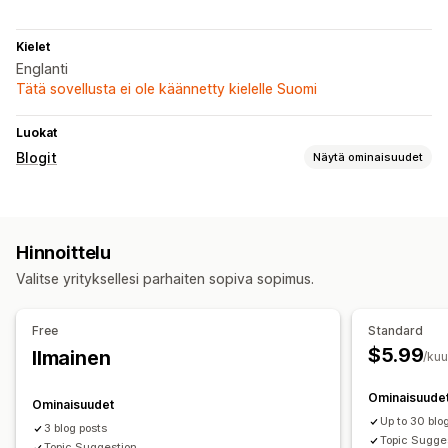
Kielet
Englanti
Tätä sovellusta ei ole käännetty kielelle Suomi
Luokat
Blogit
Näytä ominaisuudet
Sisällöntuotanto
Tekoälygenerointi
Monikielisyys
Kuvat
Hinnoittelu
Automaattinen ajastaminen
Valitse yrityksellesi parhaiten sopiva sopimus.
Hakukoneoptimointi
Avainsanaoptimointi
SEO-analyysi
Pisteytystyökalu
Free
Standard
$5.99
Ilmainen
/ku
Ominaisuude
Ominaisuudet
Up to 30 blo
3 blog posts
Topic Sugge
Topic Suggestion