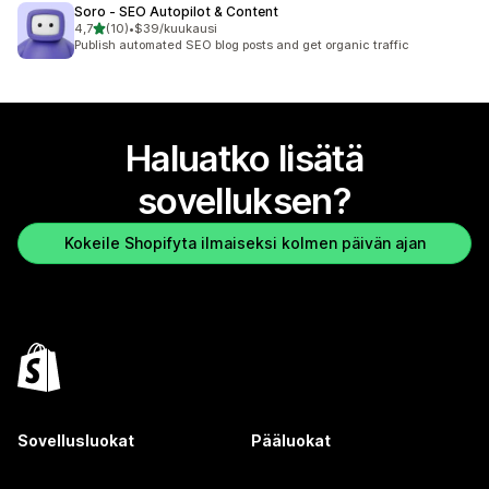
Soro ‑ SEO Autopilot & Content
/ 5 tähteä
4,7
(10)
•
$39/kuukausi
10 arvostelua yhteensä
Publish automated SEO blog posts and get organic traffic
Haluatko lisätä
sovelluksen?
Kokeile Shopifyta ilmaiseksi kolmen päivän ajan
Sovellusluokat
Pääluokat