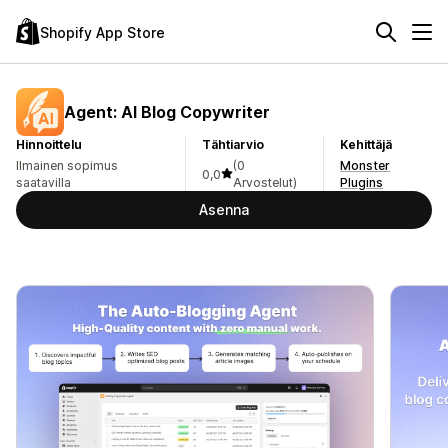
Shopify App Store
Agent: AI Blog Copywriter
Hinnoittelu
Tähtiarvio
Kehittäjä
Ilmainen sopimus
(0
Monster
0,0
saatavilla
Arvostelut)
Plugins
Asenna