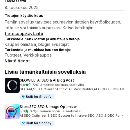
Lanseerattu
8. toukokuu 2025
Tietojen käyttöoikeus
Tämän sovellus tarvitsee seuraavien tietojen käyttöoikeuden,
jotta se voi toimia kaupassasi. Katso kehittäjän
tietosuojakäytäntö
.
Tarkastele henkilöstön ja avustajien tietoja:
Kaupan omistaja, blogin avustajat
Tarkastele ja muokkaa kaupan tietoja:
Tuotteet, Verkkokauppa
Näytä tiedot
Lisää tämänkaltaisia sovelluksia
SEOWILL: AI SEO & AI Blog Post
/ 5 tähteä
4,8
(1 720)
•
Ilmainen sopimus saatavilla
1720 arvostelua yhteensä
SEOAnt,SEO Optimizer,Alt text,AI Store Builder,AEO,GEO,JSON-LD
Built for Shopify
StoreSEO SEO & Image Optimizer
/ 5 tähteä
5,0
(671)
•
Ilmainen sopimus saatavilla
671 arvostelua yhteensä
AI SEO Optimizer & SEO Booster to Improve SEO, AEO & GEO Rank
Built for Shopify