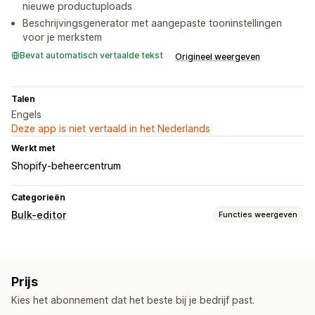
nieuwe productuploads
Beschrijvingsgenerator met aangepaste tooninstellingen
voor je merkstem
Bevat automatisch vertaalde tekst
Origineel weergeven
Talen
Engels
Deze app is niet vertaald in het Nederlands
Werkt met
Shopify-beheercentrum
Categorieën
Bulk-editor
Functies weergeven
Bewerkbare bronnen
Producten
Varianten
Afbeeldingen
Tags
Beschrijvingen
Prijs
Acties
Kies het abonnement dat het beste bij je bedrijf past.
SEO-updates
AI-ondersteuning
Bulkbewerkingen