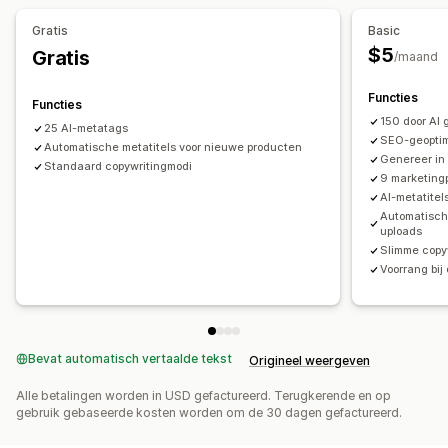
Gratis
Basic
$5
Gratis
/maand
Functies
Functies
150 door AI
25 AI-metatags
SEO-geoptim
Automatische metatitels voor nieuwe producten
Genereer in 
Standaard copywritingmodi
9 marketing
AI-metatitel
Automatisch
uploads
Slimme copy
Voorrang bi
Bevat automatisch vertaalde tekst
Origineel weergeven
Alle betalingen worden in USD gefactureerd. Terugkerende en op
gebruik gebaseerde kosten worden om de 30 dagen gefactureerd.