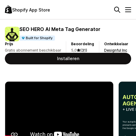
Shopify App Store
SEO HERO AI Meta Tag Generator
Built for Shopify
Prijs
Beoordeling
Ontwikkelaar
Gratis abonnement beschikbaar
5,0
(31)
Designful Inc
Installeren