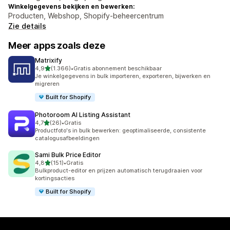
Winkelgegevens bekijken en bewerken:
Producten, Webshop, Shopify-beheercentrum
Zie details
Meer apps zoals deze
Matrixify
van 5 sterren
4,9
(1.366)
•
Gratis abonnement beschikbaar
1366 recensies in totaal
Je winkelgegevens in bulk importeren, exporteren, bijwerken en
migreren
Built for Shopify
Photoroom AI Listing Assistant
van 5 sterren
4,7
(26)
•
Gratis
26 recensies in totaal
Productfoto's in bulk bewerken: geoptimaliseerde, consistente
catalogusafbeeldingen
Sami Bulk Price Editor
van 5 sterren
4,8
(151)
•
Gratis
151 recensies in totaal
Bulkproduct-editor en prijzen automatisch terugdraaien voor
kortingsacties
Built for Shopify