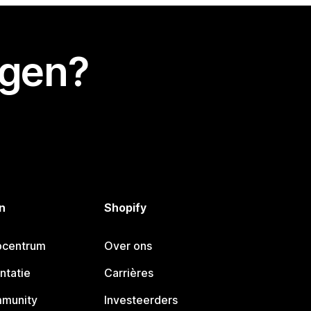
egen?
n
Shopify
pcentrum
Over ons
ntatie
Carrières
mmunity
Investeerders