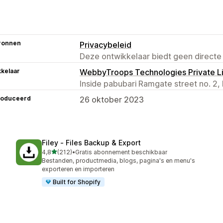
ronnen
Privacybeleid
Deze ontwikkelaar biedt geen directe
kelaar
WebbyTroops Technologies Private L
Inside pabubari Ramgate street no. 2, 
roduceerd
26 oktober 2023
Filey ‑ Files Backup & Export
van 5 sterren
4,8
(212)
•
Gratis abonnement beschikbaar
212 recensies in totaal
Bestanden, productmedia, blogs, pagina's en menu's
exporteren en importeren
Built for Shopify