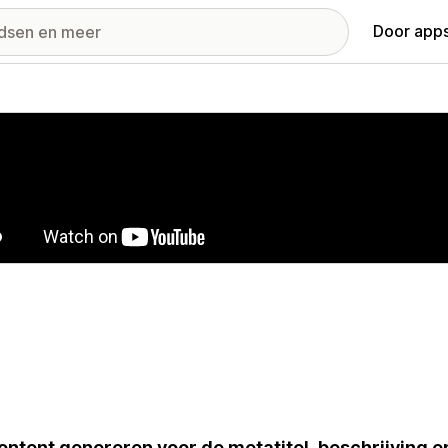
Door apps
ij met uitgelichte afbeeldingen
ontent genereren voor de metatitel, beschrijving e