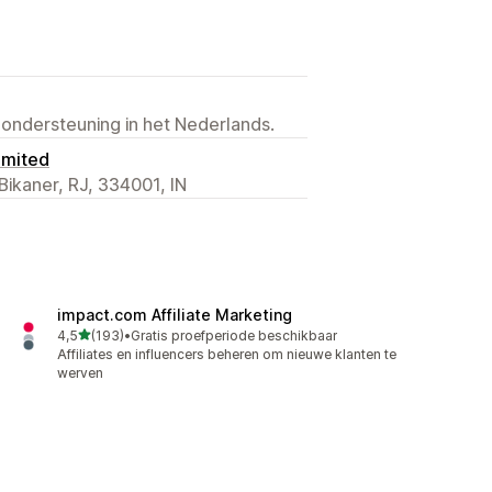
 ondersteuning in het Nederlands.
imited
Bikaner, RJ, 334001, IN
impact.com Affiliate Marketing
van 5 sterren
4,5
(193)
•
Gratis proefperiode beschikbaar
193 recensies in totaal
Affiliates en influencers beheren om nieuwe klanten te
werven