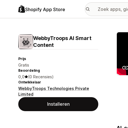
Shopify App Store
Galer
WebbyTroops AI Smart
Content
Prijs
Gratis
Beoordeling
0,0
(0 Recensies)
Ontwikkelaar
WebbyTroops Technologies Private
Limited
Installeren
AI-c