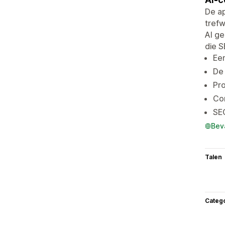
De a
tref
AI ge
die 
Een
De 
Pro
Co
SE
Bev
Talen
Categ