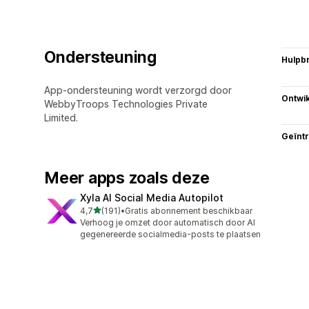
Ondersteuning
Hulpb
App-ondersteuning wordt verzorgd door
Ontwik
WebbyTroops Technologies Private
Limited.
Geïnt
Meer apps zoals deze
Xyla AI Social Media Autopilot
van 5 sterren
4,7
(191)
•
Gratis abonnement beschikbaar
191 recensies in totaal
Verhoog je omzet door automatisch door AI
gegenereerde socialmedia-posts te plaatsen