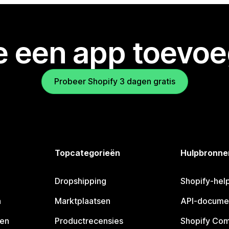
je een app toevo
Probeer Shopify 3 dagen gratis
Topcategorieën
Hulpbronne
Dropshipping
Shopify-hel
n
Marktplaatsen
API-docume
pen
Productrecensies
Shopify Co