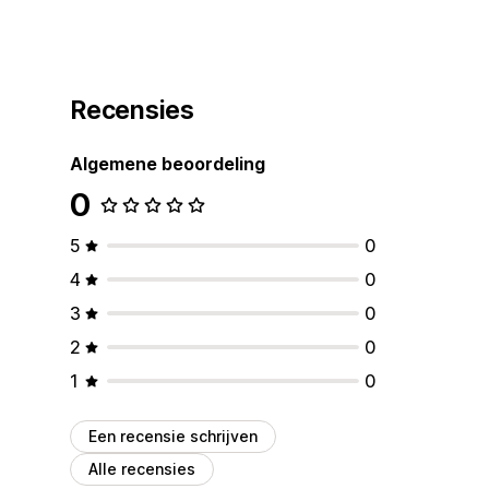
Recensies
Algemene beoordeling
0
5
0
4
0
3
0
2
0
1
0
Een recensie schrijven
Alle recensies