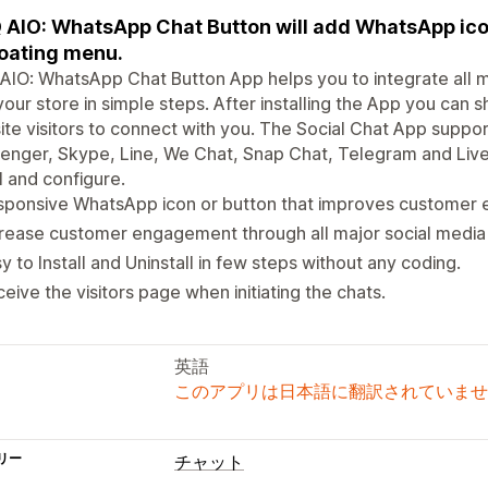
AIO: WhatsApp Chat Button will add WhatsApp ic
loating menu.
IO: WhatsApp Chat Button App helps you to integrate all 
your store in simple steps. After installing the App you can 
te visitors to connect with you. The Social Chat App suppo
nger, Skype, Line, We Chat, Snap Chat, Telegram and Live 
ll and configure.
sponsive WhatsApp icon or button that improves customer 
rease customer engagement through all major social media
y to Install and Uninstall in few steps without any coding.
eive the visitors page when initiating the chats.
英語
このアプリは日本語に翻訳されていませ
リー
チャット