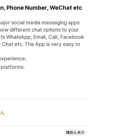
on, Phone Number, WeChat etc
major social media messaging apps
show different chat options to your
rts WhatsApp, Email, Call, Facebook
Chat etc. The App is very easy to
experience.
 platforms.
ん
機能を表示