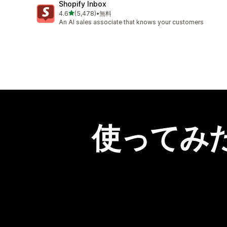
Shopify Inbox
5つ星中
4.6
(5,478)
•
無料
合計レビュー数：5478件
An AI sales associate that knows your customers
使ってみ