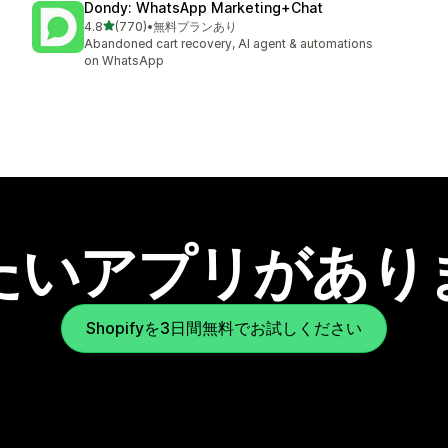
Dondy: WhatsApp Marketing+Chat
5つ星中
4.8
(770)
•
無料プランあり
合計レビュー数：770件
Abandoned cart recovery, AI agent & automations
on WhatsApp
たいアプリがあり
Shopifyを3日間無料でお試しください