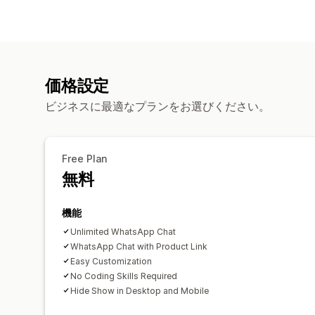
価格設定
ビジネスに最適なプランをお選びください。
Free Plan
無料
機能
Unlimited WhatsApp Chat
WhatsApp Chat with Product Link
Easy Customization
No Coding Skills Required
Hide Show in Desktop and Mobile