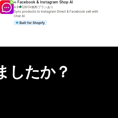
∞ Facebook & Instagram Shop AI
5つ星中
4.9
(261)
•
無料プランあり
合計レビュー数：261件
Sync products to Instagram Direct & Facebook sell with
Chat AI
Built for Shopify
ましたか？