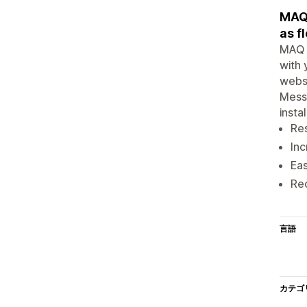
MAQ 
as f
MAQ A
with 
websi
Messe
insta
Re
Inc
Eas
Rec
言語
カテゴ