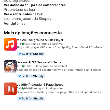
do programador.
Ver dados da equipa e de colaboradores:
Proprietário da loja
Ver e editar dados da loja:
Loja online, admin da Shopify
Ver detalhes
Mais aplicações como esta
MX AI: Background Music Player
de 5 estrelas
4,8
(53)
•
Plano gratuito disponível
53 total de avaliações
Play audio player MP3 songs from Spotify, SoundCloud & YouTube
Built for Shopify
Dakaas AI 3D Seasonal Effects
de 5 estrelas
4,9
(1.525)
•
Plano gratuito disponível
1525 total de avaliações
Sparking shopping experience with effects, music & animations
Built for Shopify
Loadify Preloader & Page Speed
de 5 estrelas
5,0
(64)
•
Plano gratuito disponível
64 total de avaliações
Give your store loading screens, page effects and speed boosts
Built for Shopify