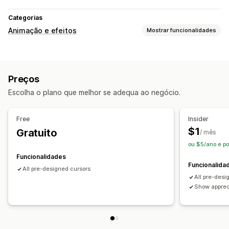
Categorias
Animação e efeitos
Mostrar funcionalidades
Personalização
Efeitos do cursor
Preços
Eventos sazonais
Escolha o plano que melhor se adequa ao negócio.
Eventos personalizados
Free
Insider
$1
Gratuito
/ mês
ou $5/ano e p
Funcionalidades
Funcionalida
All pre-designed cursors
All pre-desi
Show appreci