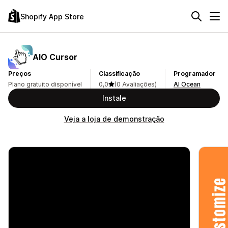
Shopify App Store
AIO Cursor
Preços
Classificação
Programador
Plano gratuito disponível
0,0
(0 Avaliações)
AI Ocean
Instale
Veja a loja de demonstração