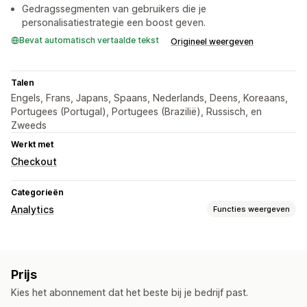
Gedragssegmenten van gebruikers die je
personalisatiestrategie een boost geven.
Bevat automatisch vertaalde tekst
Origineel weergeven
Talen
Engels, Frans, Japans, Spaans, Nederlands, Deens, Koreaans,
Portugees (Portugal), Portugees (Brazilië), Russisch, en
Zweeds
Werkt met
Checkout
Categorieën
Analytics
Functies weergeven
Klantgedrag
Tracking in realtime
Activiteiten volgen
Prijs
Evenementen volgen
Sessie opnieuw afspelen
Kies het abonnement dat het beste bij je bedrijf past.
Filteren op opnieuw afspelen
Segmentering