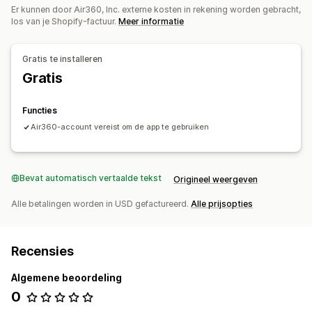
Paginaweergaven
Er kunnen door Air360, Inc. externe kosten in rekening worden gebracht,
los van je Shopify-factuur.
Meer informatie
Marketing en verkopen
Checkoutanalytics
Aankopen volgen
Funnelanalyse
Gratis te installeren
UTM volgen
Verlaten winkelwagen
Gratis
Beeldmateriaal en rapporten
Functies
Heatmaps
Analyticsdashboard
Aangepaste dashboards
Air360-account vereist om de app te gebruiken
Gegevensexport
Historische analyse
Naleving van AVG
Bevat automatisch vertaalde tekst
Origineel weergeven
Alle betalingen worden in USD gefactureerd.
Alle prijsopties
Recensies
Algemene beoordeling
0