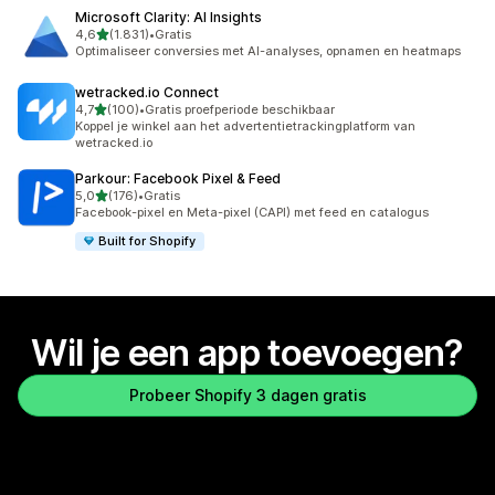
Microsoft Clarity: AI Insights
van 5 sterren
4,6
(1.831)
•
Gratis
1831 recensies in totaal
Optimaliseer conversies met AI-analyses, opnamen en heatmaps
wetracked.io Connect
van 5 sterren
4,7
(100)
•
Gratis proefperiode beschikbaar
100 recensies in totaal
Koppel je winkel aan het advertentietrackingplatform van
wetracked.io
Parkour: Facebook Pixel & Feed
van 5 sterren
5,0
(176)
•
Gratis
176 recensies in totaal
Facebook-pixel en Meta-pixel (CAPI) met feed en catalogus
Built for Shopify
Wil je een app toevoegen?
Probeer Shopify 3 dagen gratis