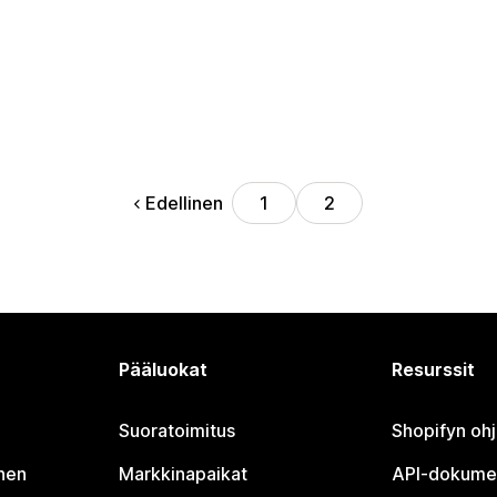
Edellinen
1
2
Pääluokat
Resurssit
Suoratoimitus
Shopifyn oh
nen
Markkinapaikat
API-dokume