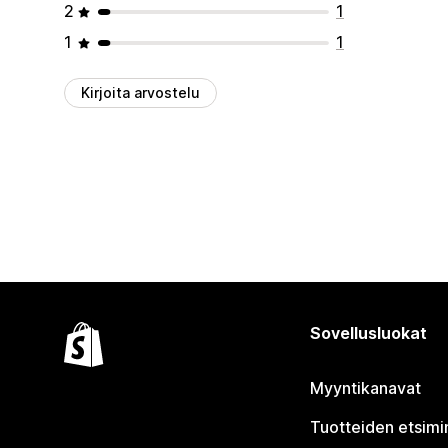
2
1
1
1
Kirjoita arvostelu
Sovellusluokat
Myyntikanavat
Tuotteiden etsimi