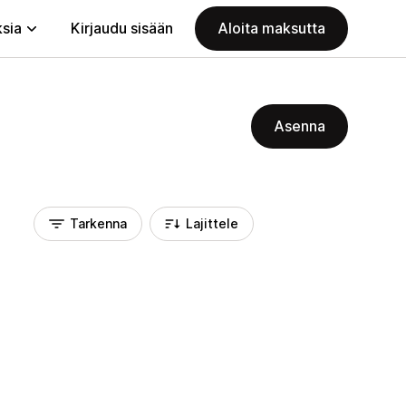
ksia
Kirjaudu sisään
Aloita maksutta
Asenna
Tarkenna
Lajittele