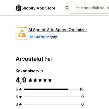
Shopify App Store
AI Speed: Site Speed Optimizer
Built for Shopify
Arvostelut
(18)
Kokonaisarvio
4,9
5
16
4
0
3
0