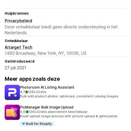
Hulpbronnen
Privacybeleid
Deze ontwikkelaar biedt geen directe ondersteuning in het
Nederlands.
Ontwikkelaar
Aitarget Tech
1460 Broadway, New York, NY, 10036, US
Geïntroduceerd
27 juli 2021
Meer apps zoals deze
Photoroom AI Listing Assistant
van 5 sterren
4,7
(26)
•
Gratis
26 recensies in totaal
Bulk edit product photos: optimized, consistent catalog images
PicManager Bulk Image Upload
van 5 sterren
4,6
(36)
•
Gratis abonnement beschikbaar
36 recensies in totaal
Boost upload image process with picture upload & optimization
Built for Shopify