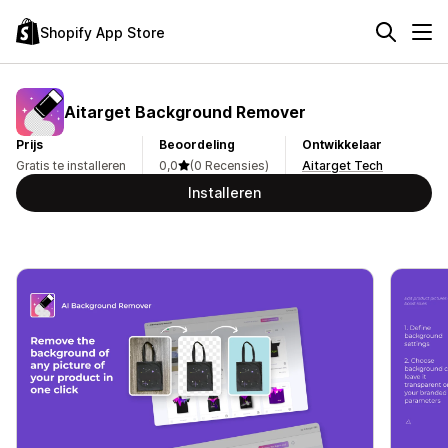
Shopify App Store
Aitarget Background Remover
Prijs
Beoordeling
Ontwikkelaar
Gratis te installeren
0,0
(0 Recensies)
Aitarget Tech
Installeren