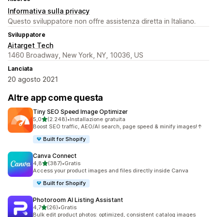
Informativa sulla privacy
Questo sviluppatore non offre assistenza diretta in Italiano.
Sviluppatore
Aitarget Tech
1460 Broadway, New York, NY, 10036, US
Lanciata
20 agosto 2021
Altre app come questa
Tiny SEO Speed Image Optimizer
stelle su 5
5,0
(2.248)
•
Installazione gratuita
2248 recensioni totali
Boost SEO traffic, AEO/AI search, page speed & minify images!↑
Built for Shopify
Canva Connect
stelle su 5
4,8
(387)
•
Gratis
387 recensioni totali
Access your product images and files directly inside Canva
Built for Shopify
Photoroom AI Listing Assistant
stelle su 5
4,7
(26)
•
Gratis
26 recensioni totali
Bulk edit product photos: optimized, consistent catalog images