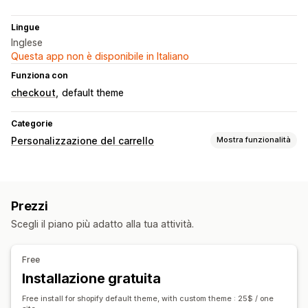
Lingue
Inglese
Questa app non è disponibile in Italiano
Funziona con
checkout
default theme
Categorie
Personalizzazione del carrello
Mostra funzionalità
Visualizzazione del carrello
Finestra del carrello
Carrello fisso
Prezzi
Upselling
Scegli il piano più adatto alla tua attività.
Prodotti consigliati
Più compri, più risparmi
Personalizzazione del check-out
Free
Installazione gratuita
Upselling con un clic
Multilingua
Condivisione del carrello
Free install for shopify default theme, with custom theme : 25$ / one