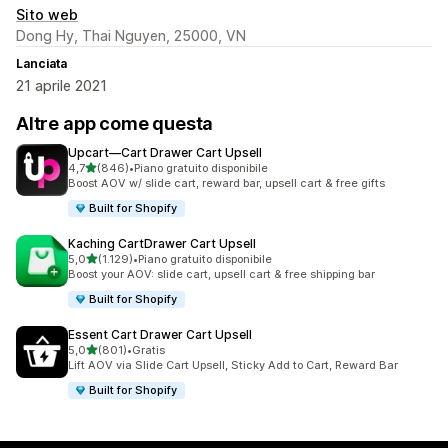
Sito web
Dong Hy, Thai Nguyen, 25000, VN
Lanciata
21 aprile 2021
Altre app come questa
Upcart—Cart Drawer Cart Upsell
stelle su 5
4,7
(846)
•
Piano gratuito disponibile
846 recensioni totali
Boost AOV w/ slide cart, reward bar, upsell cart & free gifts
Built for Shopify
Kaching CartDrawer Cart Upsell
stelle su 5
5,0
(1.129)
•
Piano gratuito disponibile
1129 recensioni totali
Boost your AOV: slide cart, upsell cart & free shipping bar
Built for Shopify
Essent Cart Drawer Cart Upsell
stelle su 5
5,0
(801)
•
Gratis
801 recensioni totali
Lift AOV via Slide Cart Upsell, Sticky Add to Cart, Reward Bar
Built for Shopify