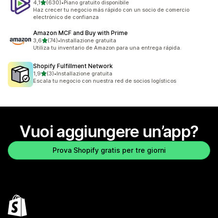
stelle su 5
4,1
(630)
•
Piano gratuito disponibile
630 recensioni totali
Haz crecer tu negocio más rápido con un socio de comercio
electrónico de confianza
Amazon MCF and Buy with Prime
stelle su 5
3,6
(74)
•
Installazione gratuita
74 recensioni totali
Utiliza tu inventario de Amazon para una entrega rápida.
Shopify Fulfillment Network
stelle su 5
1,9
(3)
•
Installazione gratuita
3 recensioni totali
Escala tu negocio con nuestra red de socios logísticos
Vuoi aggiungere un’app?
Prova Shopify gratis per tre giorni