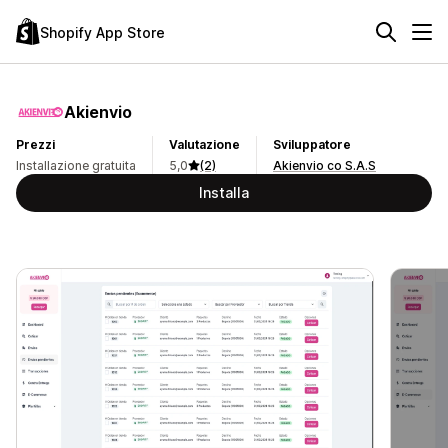
Shopify App Store
Akienvio
Prezzi
Valutazione
Sviluppatore
Installazione gratuita
5,0
(2)
Akienvio co S.A.S
Installa