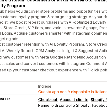
lty Program
b helps you discover store problems and opportunities with
customer loyalty program & retargeting strategy. As your 
egist, we boost repeat purchases with AI-optimized Loyalt
s, Store Credit, VIP tiers, and various rewards: Signups, Pro
al Login. Acquire customers smarter with Instagram comme
geting ads.
st customer retention with AI Loyalty Program, Store Credit
 AI Weekly Report, CRM Analytics Insight & Suggested Act
d new customers with Meta Google Retargeting Acquisition 
ost sales and convert customers with Instagram Comment 
ed up your customer checkout experience with 1-click poi
e
Inglese
Questa app non è disponibile in Italian
ona con
Check-out
Account cliente
Shopify
Pannello di controllo Shopify
Facebo