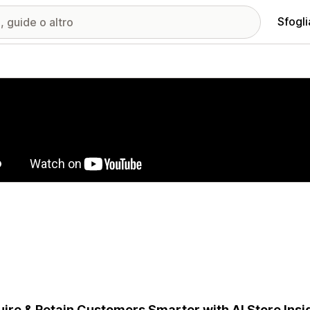
Sfogli
ria immagini in evidenza
ire & Retain Customers Smarter with AI Store Insig