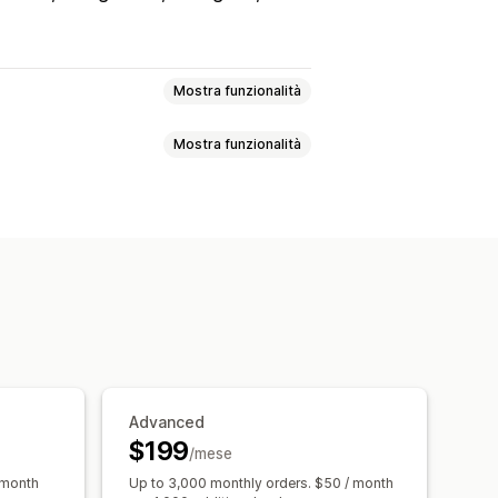
Mostra funzionalità
Mostra funzionalità
VIP
Programmi di affiliazione
afogli digitali
Pubblico personalizzato
mi POS
Spedizione gratuita
automatizzate
Social media
gi per gli iscritti
Advanced
sa pubblicitaria
Analisi del ROI
$199
/mese
board
Numero di impression
 month
Up to 3,000 monthly orders. $50 / month