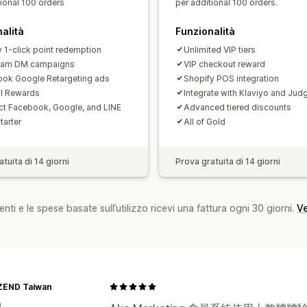
tional 100 orders
per additional 100 orders.
alità
Funzionalità
y 1-click point redemption
Unlimited VIP tiers
gram DM campaigns
VIP checkout reward
ok Google Retargeting ads
Shopify POS integration
al Rewards
Integrate with Klaviyo and Jud
t Facebook, Google, and LINE
Advanced tiered discounts
Starter
All of Gold
tuita di 14 giorni
Prova gratuita di 14 giorni
nti e le spese basate sull’utilizzo ricevi una fattura ogni 30 giorni.
Ve
END Taiwan
n