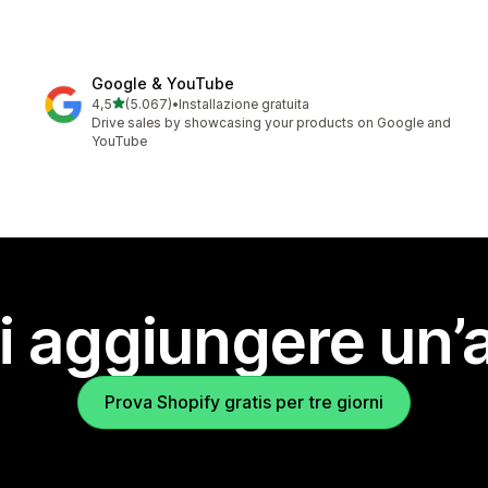
Google & YouTube
stelle su 5
4,5
(5.067)
•
Installazione gratuita
5067 recensioni totali
Drive sales by showcasing your products on Google and
YouTube
i aggiungere un’
Prova Shopify gratis per tre giorni