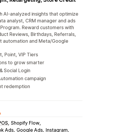
 AI-analyzed insights that optimize
data analyst, CRM manager and ads
y Program. Reward customers with
duct Reviews, Birthdays, Referrals,
nt automation and Meta/Google
, Point, VIP Tiers
ions to grow smarter
& Social Login
Automation campaign
nt redemption
o
 POS
Shopify Flow
ok Ads
Google Ads
Instagram