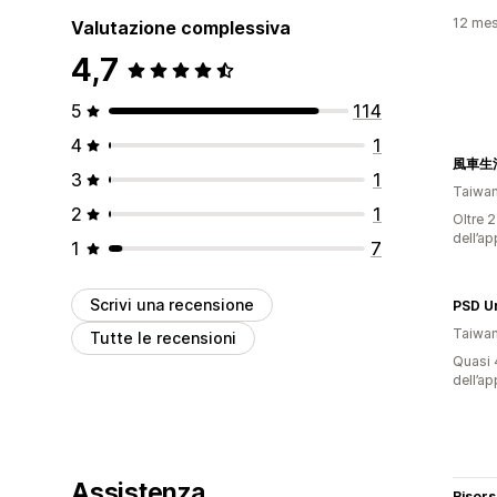
12 mesi
Valutazione complessiva
4,7
5
114
4
1
風車生
3
1
Taiwa
2
1
Oltre 2
dell’ap
1
7
Scrivi una recensione
Taiwa
Tutte le recensioni
Quasi 4
dell’ap
Assistenza
Risor