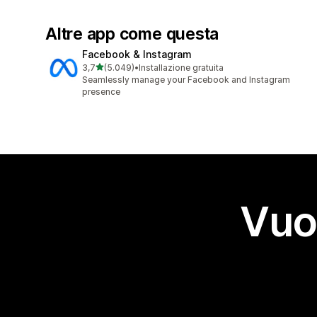
Altre app come questa
Facebook & Instagram
stelle su 5
3,7
(5.049)
•
Installazione gratuita
5049 recensioni totali
Seamlessly manage your Facebook and Instagram
presence
Vuo