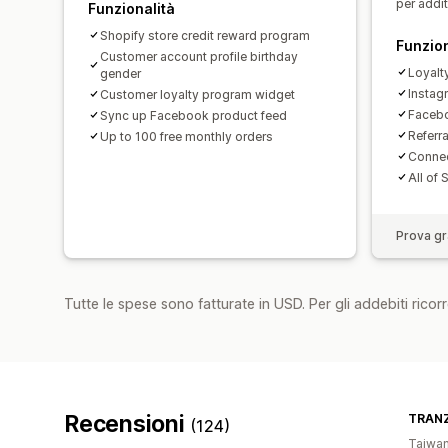
per addi
Funzionalità
Shopify store credit reward program
Funzion
Customer account profile birthday
Loyalt
gender
Insta
Customer loyalty program widget
Facebo
Sync up Facebook product feed
Referr
Up to 100 free monthly orders
Connec
All of 
Prova gra
Tutte le spese sono fatturate in USD. Per gli addebiti ricorre
Recensioni
TRANZ
(124)
Taiwa