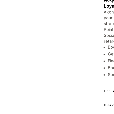
Loya
Akohu
your 
strat
Point
Soci
retar
Boo
Get
Fin
Bo
Spe
Lingu
Funzi