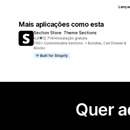
Lança
Mais aplicações como esta
Section Store: Theme Sections
de 5 estrelas
4,9
(2.716)
•
Instalação gratuita
2716 total de avaliações
700+ Customisable Sections. + Bundles, Cart Drawer &
Blocks
Built for Shopify
Quer a