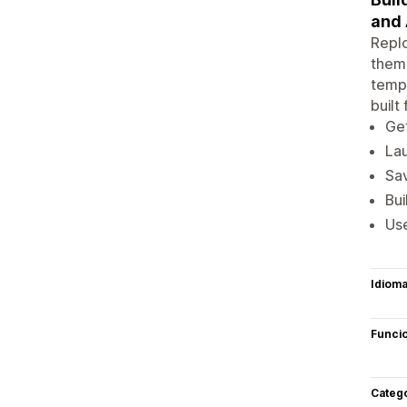
and 
Replo
theme
templ
built
Get
Lau
Sav
Bui
Use
Idiom
Funci
Categ