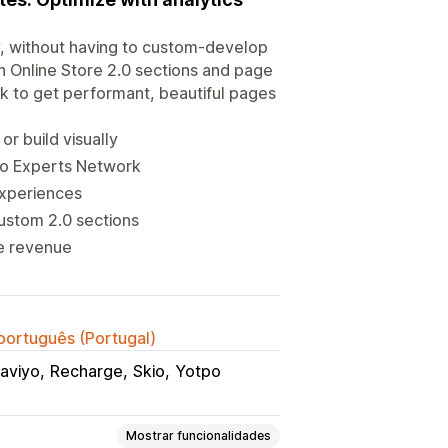
y, without having to custom-develop
n Online Store 2.0 sections and page
rk to get performant, beautiful pages
r build visually
plo Experts Network
experiences
ustom 2.0 sections
ze revenue
 português (Portugal)
laviyo
Recharge
Skio
Yotpo
Mostrar funcionalidades