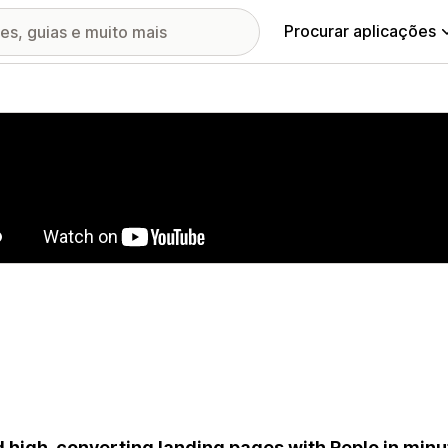
Procurar aplicações
ia de imagens em destaque
d high-converting landing pages with Replo in minu