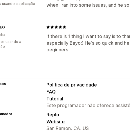
s usando a aplicação
when i ran into some issues, and he s
NEO
nha
If there is 1 thing I want to say is to
es usando a
especially Bayo:) He's so quick and he
ção
beginners
sos
Política de privacidade
FAQ
Tutorial
Este programador não oferece assistê
amador
Replo
Website
San Ramon, CA, US