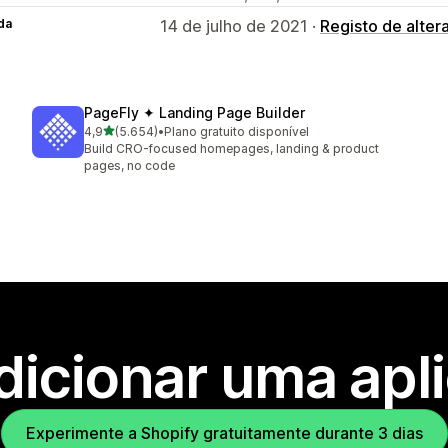
da
14 de julho de 2021 ·
Registo de alter
PageFly ✦ Landing Page Builder
de 5 estrelas
4,9
(5.654)
•
Plano gratuito disponível
5654 total de avaliações
Build CRO-focused homepages, landing & product
pages, no code
dicionar uma apl
Experimente a Shopify gratuitamente durante 3 dias