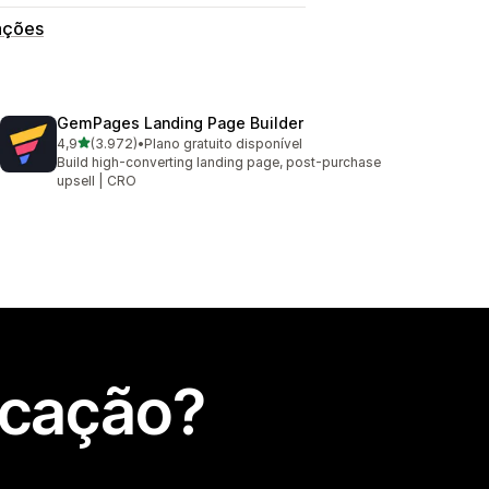
ações
GemPages Landing Page Builder
de 5 estrelas
4,9
(3.972)
•
Plano gratuito disponível
3972 total de avaliações
Build high-converting landing page, post-purchase
upsell | CRO
icação?