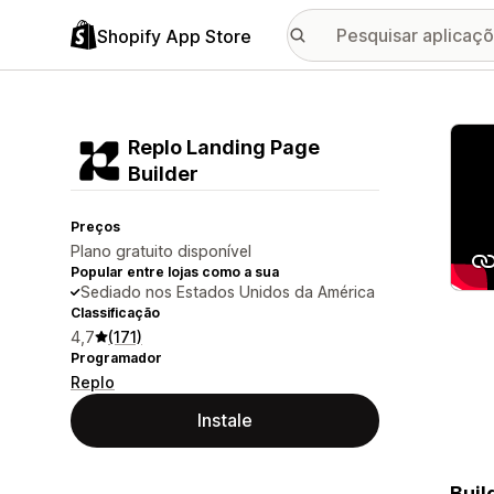
Shopify App Store
Galer
Replo Landing Page
Builder
Preços
Plano gratuito disponível
Popular entre lojas como a sua
Sediado nos Estados Unidos da América
Classificação
4,7
(171)
Programador
Replo
Instale
Buil