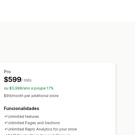
áginas de produtos
áginas de contacto
ups
Páginas de imprensa
valiações
Páginas de preços
izadas
es de páginas
Estilos globais
Pro
$599
 personalizado
Geração por IA
/ mês
to lento
Análise de dados
ou $5,988/ano e poupe 17%
vidade
$99/month per additional store
Funcionalidades
Unlimited features
Unlimited Pages and Sections
Unlimited Replo Analytics for your store