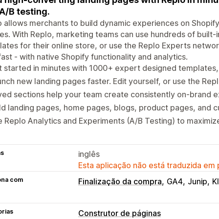
A/B testing.
 allows merchants to build dynamic experiences on Shopif
s. With Replo, marketing teams can use hundreds of built-i
ates for their online store, or use the Replo Experts netwo
 fast - with native Shopify functionality and analytics.
 started in minutes with 1000+ expert designed templates, o
nch new landing pages faster. Edit yourself, or use the Re
ed sections help your team create consistently on-brand 
ld landing pages, home pages, blogs, product pages, and c
 Replo Analytics and Experiments (A/B Testing) to maximi
as
inglês
Esta aplicação não está traduzida em
ona com
Finalização da compra
GA4
Junip
K
orias
Construtor de páginas