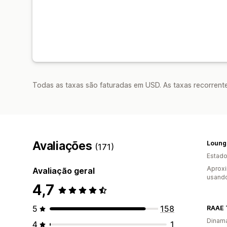
Todas as taxas são faturadas em USD. As taxas recorrente
Avaliações
Loung
(171)
Estado
Aprox
Avaliação geral
usando
4,7
5
158
RAAE 
Dinam
4
1