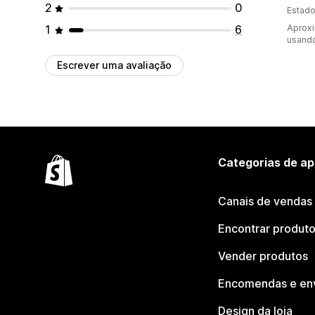
2
0
Estado
1
6
Aprox
usando
Escrever uma avaliação
Categorias de ap
Canais de vendas
Encontrar produt
Vender produtos
Encomendas e en
Design da loja