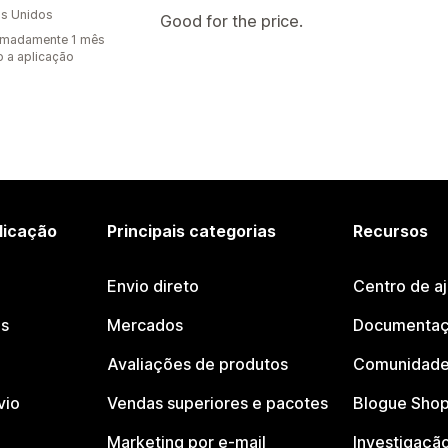
s Unidos
Good for the price.
imadamente 1 mês
 a aplicação
licação
Principais categorias
Recursos
Envio direto
Centro de a
os
Mercados
Documentaç
Avaliações de produtos
Comunidade
vio
Vendas superiores e pacotes
Blogue Shop
Marketing por e-mail
Investigaçã