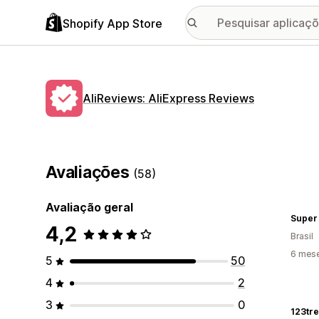
Shopify App Store
AliReviews: AliExpress Reviews
Avaliações
(58)
Avaliação geral
Super
4,2
Brasil
6 mese
5
50
4
2
3
0
123tre