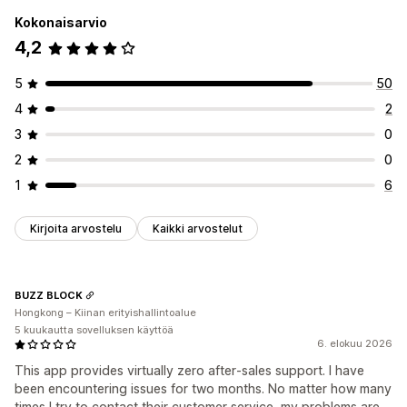
Kokonaisarvio
4,2
5
50
4
2
3
0
2
0
1
6
Kirjoita arvostelu
Kaikki arvostelut
BUZZ BLOCK
Hongkong – Kiinan erityishallintoalue
5 kuukautta sovelluksen käyttöä
6. elokuu 2026
This app provides virtually zero after‑sales support. I have
been encountering issues for two months. No matter how many
times I try to contact their customer service, my problems are