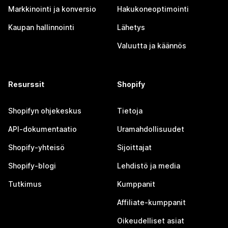
Markkinointi ja konversio
Hakukoneoptimointi
Kaupan hallinnointi
Lähetys
Valuutta ja käännös
Resurssit
Shopify
Shopifyn ohjekeskus
Tietoja
API-dokumentaatio
Uramahdollisuudet
Shopify-yhteisö
Sijoittajat
Shopify-blogi
Lehdistö ja media
Tutkimus
Kumppanit
Affiliate-kumppanit
Oikeudelliset asiat