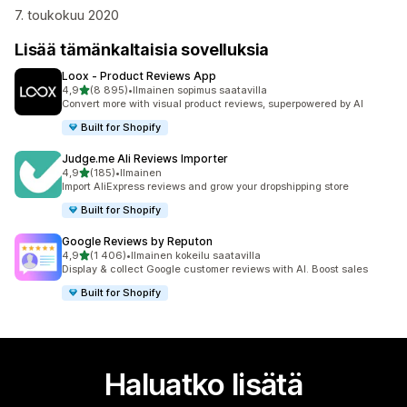
7. toukokuu 2020
Lisää tämänkaltaisia sovelluksia
Loox ‑ Product Reviews App
/ 5 tähteä
4,9
(8 895)
•
Ilmainen sopimus saatavilla
8895 arvostelua yhteensä
Convert more with visual product reviews, superpowered by AI
Built for Shopify
Judge.me Ali Reviews Importer
/ 5 tähteä
4,9
(185)
•
Ilmainen
185 arvostelua yhteensä
Import AliExpress reviews and grow your dropshipping store
Built for Shopify
Google Reviews by Reputon
/ 5 tähteä
4,9
(1 406)
•
Ilmainen kokeilu saatavilla
1406 arvostelua yhteensä
Display & collect Google customer reviews with AI. Boost sales
Built for Shopify
Haluatko lisätä