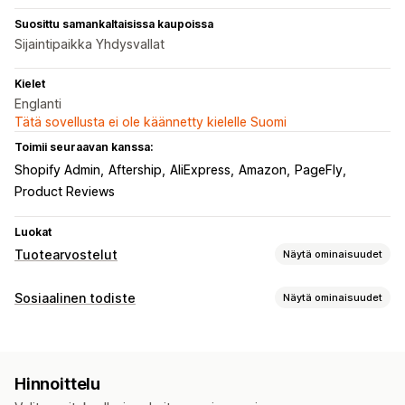
Suosittu samankaltaisissa kaupoissa
Sijaintipaikka Yhdysvallat
Kielet
Englanti
Tätä sovellusta ei ole käännetty kielelle Suomi
Toimii seuraavan kanssa:
Shopify Admin
Aftership
AliExpress
Amazon
PageFly
Product Reviews
Luokat
Tuotearvostelut
Näytä ominaisuudet
Näyttövaihtoehdot
Sosiaalinen todiste
Näytä ominaisuudet
Suositukset
Valokuva-arvostelut
Tähtiluokitukset
Sisältötyypit
Mediagalleriat
Ruudukkoasettelu
Kaikki arvostelut -sivu
UGC
Kuvat
Arvostelut
Parhaat arvostelut
Arvostelujen kohokohdat
Hinnoittelu
Arvostelukoosteet
Suodatus
Rich-koodinpätkät
Näyttövaihtoehdot