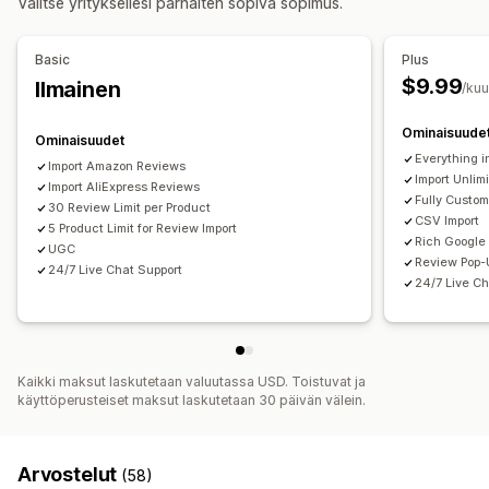
Valitse yrityksellesi parhaiten sopiva sopimus.
Tuotteen katselukerrat
Arvostelujen määrä
Monikielisyys
Arvostelujen keräystavat
Mukautetut pohjat
Sähköpostipyynnöt
Käyttäjien tuottama somesisältö
Basic
Plus
Ponnahdusilmoitukset
Tuonti ja vienti
Arvostelujen siirto
$9.99
Ilmainen
Analytiikka
/ku
Automaatiot
Sitoutumisen seuranta
Konversioseuranta
Ominaisuude
Ominaisuudet
Everything i
Import Amazon Reviews
Import Unlim
Import AliExpress Reviews
Fully Custo
30 Review Limit per Product
CSV Import
5 Product Limit for Review Import
Rich Google
UGC
Review Pop-
24/7 Live Chat Support
24/7 Live Ch
Kaikki maksut laskutetaan valuutassa USD. Toistuvat ja
käyttöperusteiset maksut laskutetaan 30 päivän välein.
Arvostelut
(58)