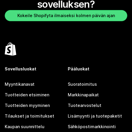
sovelluksen?
Kokeile Shopifyta ilmaiseksi kolmen päivän ajan
Sovellusluokat
Pääluokat
Myyntikanavat
Suoratoimitus
Tuotteiden etsiminen
Markkinapaikat
Tuotteiden myyminen
Tuotearvostelut
Tilaukset ja toimitukset
Lisämyynti ja tuotepaketit
Kaupan suunnittelu
Sähköpostimarkkinointi