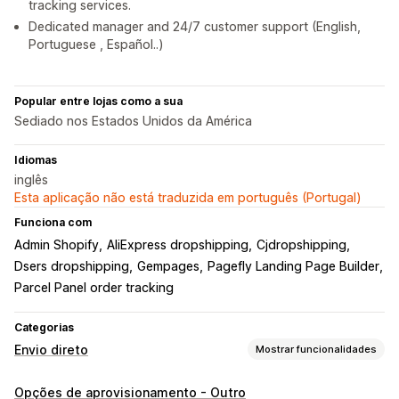
tracking services.
Dedicated manager and 24/7 customer support (English,
Portuguese , Español..)
Popular entre lojas como a sua
Sediado nos Estados Unidos da América
Idiomas
inglês
Esta aplicação não está traduzida em português (Portugal)
Funciona com
Admin Shopify
AliExpress dropshipping
Cjdropshipping
Dsers dropshipping
Gempages
Pagefly Landing Page Builder
Parcel Panel order tracking
Categorias
Envio direto
Mostrar funcionalidades
Produtos que pode vender
Opções de aprovisionamento - Outro