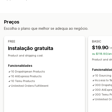
Vestuário e acessórios
Malas e bagagem
Casa e jardim
Saúde e beleza
Eletrónica
Artes e artesanato
Entretenimento e conteúdos multimédia
Preços
Brinquedos e jogos
Produtos de bebé
Escolha o plano que melhor se adequa ao negócio.
Produtos desportivos
Produtos para animais
Empresas e escritório
Equipamento
Automóveis
FREE
BASIC
Locais de aquisição
$19.90
Instalação gratuita
/ 
China
Estados Unidos
ou $118.80/an
Product and shipping cost.
Product and sh
Funcionalidades
Funcionalida
10 Dropshipman Products
10 Sourcing
10 AliExpress Products
Access to 1
10 Temu Products
300 Dropshi
Unlimited Orders Fulfillment
300 AliExpr
300 Temu P
Unlimited Or