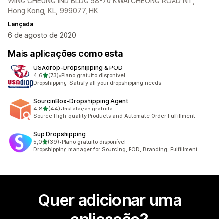
WING CHEUNG IND BLDG 58-70 KWAI CHEONG ROAD NT,
Hong Kong, KL, 999077, HK
Lançada
6 de agosto de 2020
Mais aplicações como esta
USAdrop‑Dropshipping & POD
de 5 estrelas
4,6
(73)
•
Plano gratuito disponível
73 total de avaliações
Dropshipping-Satisfy all your dropshipping needs
SourcinBox‑Dropshipping Agent
de 5 estrelas
4,8
(44)
•
Instalação gratuita
44 total de avaliações
Source High-quality Products and Automate Order Fulfillment
Sup Dropshipping
de 5 estrelas
5,0
(39)
•
Plano gratuito disponível
39 total de avaliações
Dropshipping manager for Sourcing, POD, Branding, Fulfillment
Quer adicionar uma