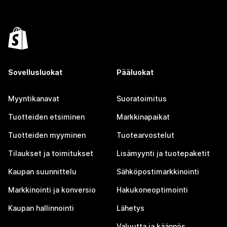
Sovellusluokat
Pääluokat
Myyntikanavat
Suoratoimitus
Tuotteiden etsiminen
Markkinapaikat
Tuotteiden myyminen
Tuotearvostelut
Tilaukset ja toimitukset
Lisämyynti ja tuotepaketit
Kaupan suunnittelu
Sähköpostimarkkinointi
Markkinointi ja konversio
Hakukoneoptimointi
Kaupan hallinnointi
Lähetys
Valuutta ja käännös