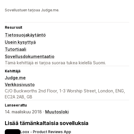
Sovellustuen tarjoaa Judge.me.
Resurssit
Tietosuojakäytäntö
Usein kysyttyä
Tutortiaali
Sovellusdokumentaatio
Tämä kehittäjä ei tarjoa suoraa tukea kielellä Suomi.
Kehittäjä
Judge.me
Verkkosivusto
C/O Buckworths 2nd Floor, 1-3 Worship Street, London, ENG,
EC2A 2AB, GB
Lanseerattu
14. maaliskuu 2018 ·
Muutosloki
Lisää tämänkaltaisia sovelluksia
Loox ‑ Product Reviews App