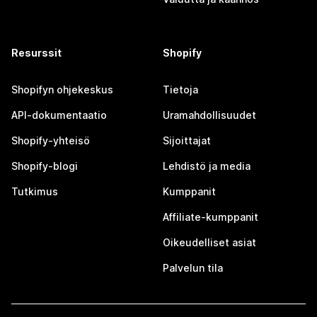
Resurssit
Shopify
Shopifyn ohjekeskus
Tietoja
API-dokumentaatio
Uramahdollisuudet
Shopify-yhteisö
Sijoittajat
Shopify-blogi
Lehdistö ja media
Tutkimus
Kumppanit
Affiliate-kumppanit
Oikeudelliset asiat
Palvelun tila