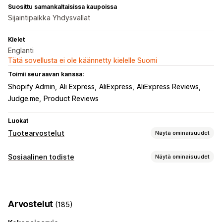
Suosittu samankaltaisissa kaupoissa
Sijaintipaikka Yhdysvallat
Kielet
Englanti
Tätä sovellusta ei ole käännetty kielelle Suomi
Toimii seuraavan kanssa:
Shopify Admin
Ali Express
AliExpress
AliExpress Reviews
Judge.me
Product Reviews
Luokat
Tuotearvostelut
Näytä ominaisuudet
Näyttövaihtoehdot
Sosiaalinen todiste
Näytä ominaisuudet
Valokuva-arvostelut
Videoarvostelut
Tähtiluokitukset
Sisältötyypit
Tunnukset
Karusellit
Mediagalleriat
UGC
Kuvat
Videot
Arvostelut
Kaikki arvostelut -sivu
Kysymyksiä ja vastauksia
Arvostelut
(185)
Tuoteryhmittely
Suodatus
Rich-koodinpätkät