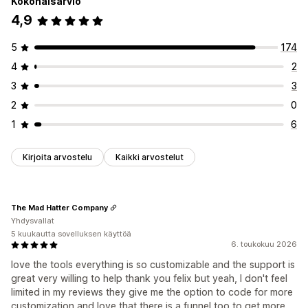
Kokonaisarvio
Arvostelujen keräystavat
4,9
Tuonti ja vienti
5
174
4
2
3
3
2
0
1
6
Kirjoita arvostelu
Kaikki arvostelut
The Mad Hatter Company
Yhdysvallat
5 kuukautta sovelluksen käyttöä
6. toukokuu 2026
love the tools everything is so customizable and the support is
great very willing to help thank you felix but yeah, I don't feel
limited in my reviews they give me the option to code for more
customization and love that there is a funnel too to get more