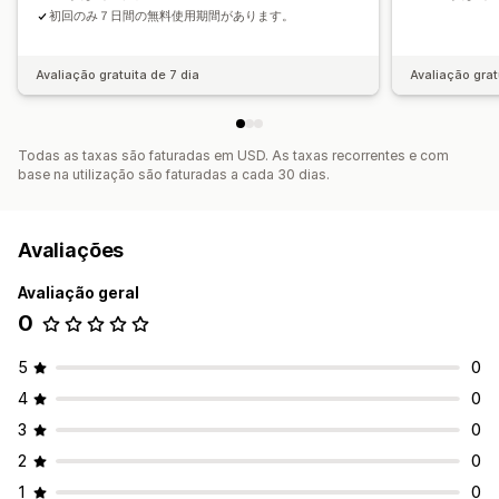
初回のみ７日間の無料使用期間があります。
Avaliação gratuita de 7 dia
Avaliação grat
Todas as taxas são faturadas em USD. As taxas recorrentes e com
base na utilização são faturadas a cada 30 dias.
Avaliações
Avaliação geral
0
5
0
4
0
3
0
2
0
1
0