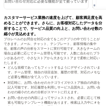
カスタマーサービス業務の速度を上げて、顧客満足度を高
めることができます。さらに、お客様対応したデータを分
析することで、サービス品質の向上と、お問い合わせ数の
縮小が見込めます。
プロレベルのお問合せ対応の全てをこのアプリの中で行うことが
できます。メール、チャット、テンプレート、顧客情報の集中
化、顧客の声の分析をスマートに実行可能です。大きなチームの
場合は必要に応じてチーム管理も可能です。人数に合わせたプラ
ンがあるので、小さなストアから大きなストアまで柔軟に対応い
たします。
どんな規模であってもフィットするようにデザインされていま
す。チーム管理、独自の項目追加、履歴の管理、対応のメモな
ど必要な機能が全て入っています。
対応時に、お問い合わせのカテゴライズやストア独自の内容を
記入可能です。対応履歴を利用しサービス品質向上、お問い合
わせの縮小のための分析がスマートに行えます。
お問い合わせの内容によってサジェストされ、必要に応じて検
索も可能なテンプレート機能があります。検索は入力中に＃を