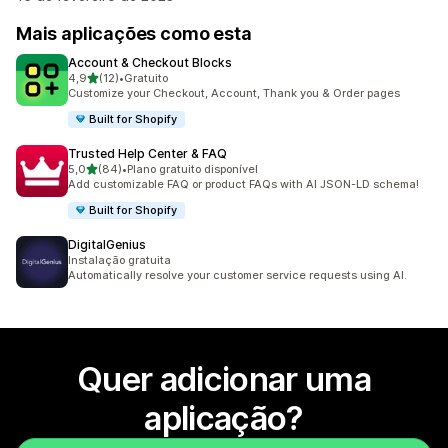
Mais aplicações como esta
Account & Checkout Blocks
de 5 estrelas
4,9
(12)
•
Gratuito
12 total de avaliações
Customize your Checkout, Account, Thank you & Order pages
Built for Shopify
Trusted Help Center & FAQ
de 5 estrelas
5,0
(84)
•
Plano gratuito disponível
84 total de avaliações
Add customizable FAQ or product FAQs with AI JSON-LD schema!
Built for Shopify
DigitalGenius
Instalação gratuita
Automatically resolve your customer service requests using AI.
Quer adicionar uma
aplicação?