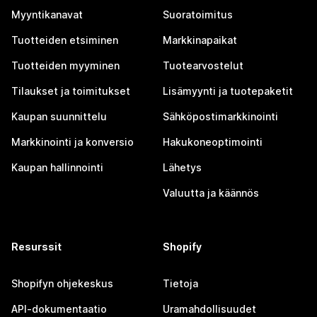
Myyntikanavat
Suoratoimitus
Tuotteiden etsiminen
Markkinapaikat
Tuotteiden myyminen
Tuotearvostelut
Tilaukset ja toimitukset
Lisämyynti ja tuotepaketit
Kaupan suunnittelu
Sähköpostimarkkinointi
Markkinointi ja konversio
Hakukoneoptimointi
Kaupan hallinnointi
Lähetys
Valuutta ja käännös
Resurssit
Shopify
Shopifyn ohjekeskus
Tietoja
API-dokumentaatio
Uramahdollisuudet