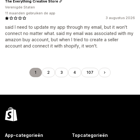
The Everything Creative Store
Verenigde Staten
11 maanden gebruiken de app
3 augustus 2026
said I need to update my app through my email, but it won't
connect no matter what. said my email was associated with my
amazon buy account, but when I tried to create a seller
account and connect it with shopify, it won't.
1
2
3
4
107
App-categorieën
Topcategorieën