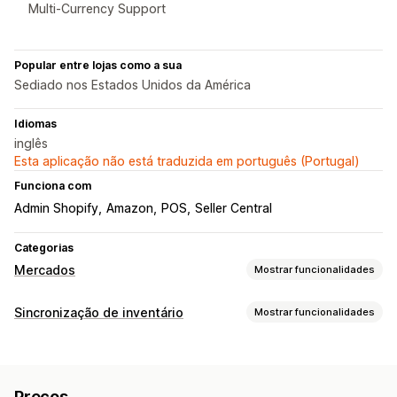
Multi-Currency Support
Popular entre lojas como a sua
Sediado nos Estados Unidos da América
Idiomas
inglês
Esta aplicação não está traduzida em português (Portugal)
Funciona com
Admin Shopify
Amazon
POS
Seller Central
Categorias
Mercados
Mostrar funcionalidades
Gestão de listagens
Sincronização de inventário
Mostrar funcionalidades
Automatização de feeds
Feeds de produtos
Tipo de sincronização
Sincronização de produtos
Seleção de produtos
Encomendas
Preços
Detalhes do produto
Variantes
Oferta de sincronização
Moeda local
Preços