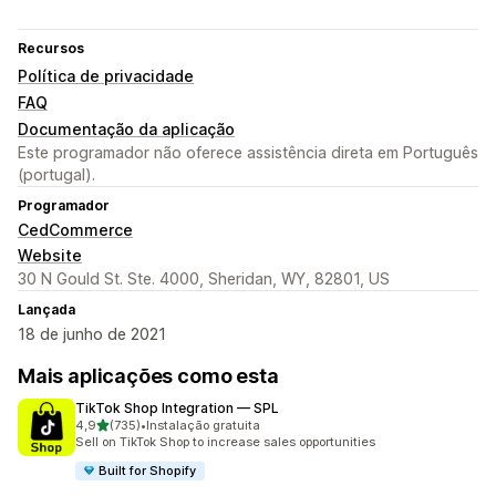
Recursos
Política de privacidade
FAQ
Documentação da aplicação
Este programador não oferece assistência direta em Português
(portugal).
Programador
CedCommerce
Website
30 N Gould St. Ste. 4000, Sheridan, WY, 82801, US
Lançada
18 de junho de 2021
Mais aplicações como esta
TikTok Shop Integration — SPL
de 5 estrelas
4,9
(735)
•
Instalação gratuita
735 total de avaliações
Sell on TikTok Shop to increase sales opportunities
Built for Shopify