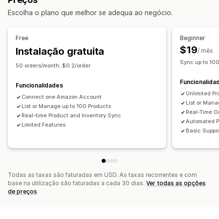
SKUs
Códigos de barras
Multicanais
Várias lojas
Carregamento em lote
Listagens personalizadas
Escolha o plano que melhor se adequa ao negócio.
Automático
Manual
Em lote
Em tempo real
Programado
Análise de dados de listagens
Personalizado
Gestão de encomendas
Free
Beginner
Notificações e relatórios
Processamento em vários locais
Encomendas em lote
$19
Instalação gratuita
/ mês
Alertas automáticos
Notificações personalizadas
Aprovação de encomendas
Sincronização de encomendas
Sync up to 10
50 orders/month; $0.2/order
Atualizações de encomendas
Alertas por e-mail
Sincronização de rastreio
Dashboard unificado
Funcionalida
Relatórios de erros
Relatórios históricos
Sincronização de inventário
Regras personalizadas
Funcionalidades
Unlimited Pr
Alertas de inventário
Alertas de stock baixo
Connect one Amazon Account
List or Man
List or Manage up to 100 Products
Importação e exportação de dados
Real-Time O
Real-time Product and Inventory Sync
Métricas de desempenho
Estado em tempo real
Automated P
Limited Features
Basic Suppo
Registos detalhados
Todas as taxas são faturadas em USD. As taxas recorrentes e com
base na utilização são faturadas a cada 30 dias.
Ver todas as opções
de preços