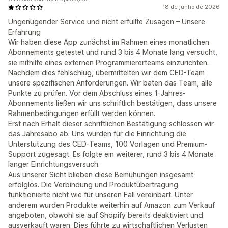
18 de junho de 2026
Ungenügender Service und nicht erfüllte Zusagen – Unsere
Erfahrung
Wir haben diese App zunächst im Rahmen eines monatlichen
Abonnements getestet und rund 3 bis 4 Monate lang versucht,
sie mithilfe eines externen Programmiererteams einzurichten.
Nachdem dies fehlschlug, übermittelten wir dem CED-Team
unsere spezifischen Anforderungen. Wir baten das Team, alle
Punkte zu prüfen. Vor dem Abschluss eines 1-Jahres-
Abonnements ließen wir uns schriftlich bestätigen, dass unsere
Rahmenbedingungen erfüllt werden können.
Erst nach Erhalt dieser schriftlichen Bestätigung schlossen wir
das Jahresabo ab. Uns wurden für die Einrichtung die
Unterstützung des CED-Teams, 100 Vorlagen und Premium-
Support zugesagt. Es folgte ein weiterer, rund 3 bis 4 Monate
langer Einrichtungsversuch.
Aus unserer Sicht blieben diese Bemühungen insgesamt
erfolglos. Die Verbindung und Produktübertragung
funktionierte nicht wie für unseren Fall vereinbart. Unter
anderem wurden Produkte weiterhin auf Amazon zum Verkauf
angeboten, obwohl sie auf Shopify bereits deaktiviert und
ausverkauft waren. Dies führte zu wirtschaftlichen Verlusten