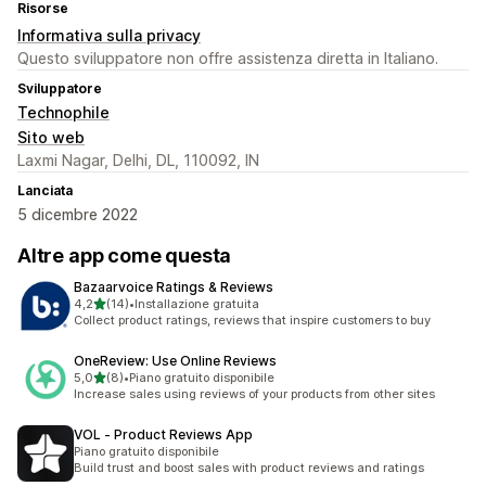
Risorse
Informativa sulla privacy
Questo sviluppatore non offre assistenza diretta in Italiano.
Sviluppatore
Technophile
Sito web
Laxmi Nagar, Delhi, DL, 110092, IN
Lanciata
5 dicembre 2022
Altre app come questa
Bazaarvoice Ratings & Reviews
stelle su 5
4,2
(14)
•
Installazione gratuita
14 recensioni totali
Collect product ratings, reviews that inspire customers to buy
OneReview: Use Online Reviews
stelle su 5
5,0
(8)
•
Piano gratuito disponibile
8 recensioni totali
Increase sales using reviews of your products from other sites
VOL ‑ Product Reviews App
Piano gratuito disponibile
Build trust and boost sales with product reviews and ratings