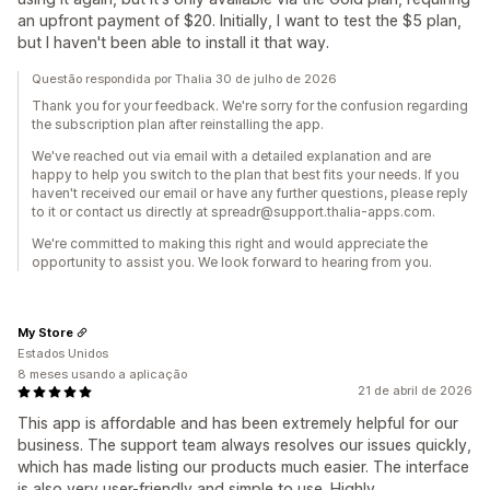
an upfront payment of $20. Initially, I want to test the $5 plan,
but I haven't been able to install it that way.
Questão respondida por Thalia 30 de julho de 2026
Thank you for your feedback. We're sorry for the confusion regarding
the subscription plan after reinstalling the app.
We've reached out via email with a detailed explanation and are
happy to help you switch to the plan that best fits your needs. If you
haven't received our email or have any further questions, please reply
to it or contact us directly at spreadr@support.thalia-apps.com.
We're committed to making this right and would appreciate the
opportunity to assist you. We look forward to hearing from you.
My Store
Estados Unidos
8 meses usando a aplicação
21 de abril de 2026
This app is affordable and has been extremely helpful for our
business. The support team always resolves our issues quickly,
which has made listing our products much easier. The interface
is also very user-friendly and simple to use. Highly