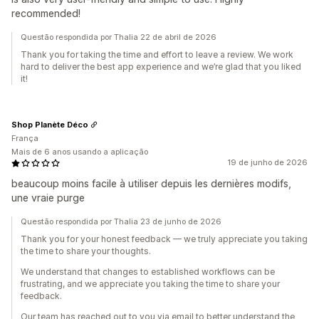
recommended!
Questão respondida por Thalia 22 de abril de 2026
Thank you for taking the time and effort to leave a review. We work
hard to deliver the best app experience and we’re glad that you liked
it!
Shop Planète Déco
França
Mais de 6 anos usando a aplicação
19 de junho de 2026
beaucoup moins facile à utiliser depuis les dernières modifs,
une vraie purge
Questão respondida por Thalia 23 de junho de 2026
Thank you for your honest feedback — we truly appreciate you taking
the time to share your thoughts.
We understand that changes to established workflows can be
frustrating, and we appreciate you taking the time to share your
feedback.
Our team has reached out to you via email to better understand the