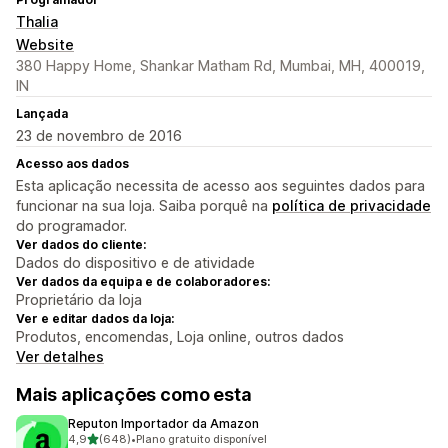
Thalia
Website
380 Happy Home, Shankar Matham Rd, Mumbai, MH, 400019,
IN
Lançada
23 de novembro de 2016
Acesso aos dados
Esta aplicação necessita de acesso aos seguintes dados para
funcionar na sua loja. Saiba porquê na
política de privacidade
do programador.
Ver dados do cliente:
Dados do dispositivo e de atividade
Ver dados da equipa e de colaboradores:
Proprietário da loja
Ver e editar dados da loja:
Produtos, encomendas, Loja online, outros dados
Ver detalhes
Mais aplicações como esta
Reputon Importador da Amazon
de 5 estrelas
4,9
(648)
•
Plano gratuito disponível
648 total de avaliações