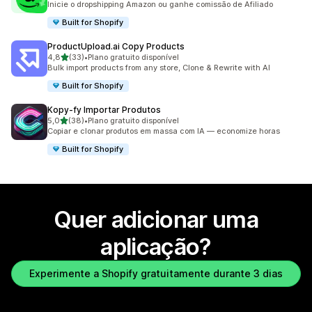
Inicie o dropshipping Amazon ou ganhe comissão de Afiliado
Built for Shopify
ProductUpload.ai Copy Products
de 5 estrelas
4,8
(33)
•
Plano gratuito disponível
33 total de avaliações
Bulk import products from any store, Clone & Rewrite with AI
Built for Shopify
Kopy‑fy Importar Produtos
de 5 estrelas
5,0
(38)
•
Plano gratuito disponível
38 total de avaliações
Copiar e clonar produtos em massa com IA — economize horas
Built for Shopify
Quer adicionar uma
aplicação?
Experimente a Shopify gratuitamente durante 3 dias