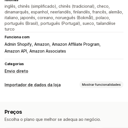
inglês, chinês (simplificado), chinês (tradicional), checo,
dinamarquês, espanhol, neerlandês, finlandês, francês, alemão,
italiano, japonês, coreano, norueguês (Bokmål), polaco,
português (Brasil), português (Portugal), sueco, tailandêse
turco
Funciona com
Admin Shopify
Amazon
Amazon Affiliate Program
Amazon API
Amazon Associates
Categorias
Envio direto
Importador de dados da loja
Mostrar funcionalidades
Sincronização de dados
Faça atualizações automáticas
Preços
Sincronização de inventário
Sincronização de preços
Escolha o plano que melhor se adequa ao negócio.
Sincronização de produtos
Sincronização em tempo real
Sincronização programada