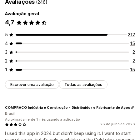
Avaliações
(246)
Avaliação geral
4,7
5
212
4
15
3
2
2
2
1
15
Escrever uma avaliação
Todas as avaliações
COMPRACO Indústria e Construção - Distribuidor e Fabricante de Aços
Brasil
Aproximadamente 1 mês usando a aplicação
28 de julho de 2026
I used this app in 2024 but didn't keep using it. I want to start
using it again, but it's only available via the Gold plan, requiring