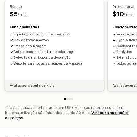
Básico
Profissional
Migração de dados
$5
$10
/ mês
/ mês
Exportação em lote
Importação em lote
CSV
Atualizações em lote
Produtos
Funcionalidades
Funcionalida
Importações de produtos ilimitadas
Importações 
Link do botão Amazon
Sync automá
Preços com margem
Geolocaliza
Auto-preenche tipo, fornecedor, tags.
Analytics
Seleção de atributos da descrição.
Extensão do
Suporte para todas as regiões da Amazon
Todas as fu
Avaliação gratuita de 7 dia
Avaliação grat
Todas as taxas são faturadas em USD. As taxas recorrentes e com
base na utilização são faturadas a cada 30 dias.
Ver todas as opções
de preços