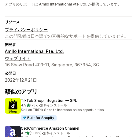
アプリのサポートは Amilo International Pte. Ltd. が提供しています。
リソース
プライバシーポリシー
この開発者は日本語での直接的なサポートを提供していません。
開発者
Amilo International Pte. Ltd.
ウェブサイト
16 Shaw Road #03-11, Singapore, 367954, SG
公開日
2022年12月21日
類似のアプリ
TikTok Shop Integration — SPL
5つ星中
4.9
(737)
•
無料インストール
合計レビュー数：737件
Sell on TikTok Shop to increase sales opportunities
Built for Shopify
CedCommerce Amazon Channel
5つ星中
4.7
(1,062)
•
無料インストール
合計レビュー数：1062件