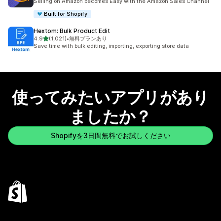
Selling on Amazon becomes Easy with the Amazon Sales Channel
Built for Shopify
Hextom: Bulk Product Edit
5つ星中
4.9
(1,021)
•
無料プランあり
合計レビュー数：1021件
Save time with bulk editing, importing, exporting store data
使ってみたいアプリがあり
ましたか？
Shopifyを3日間無料でお試しください