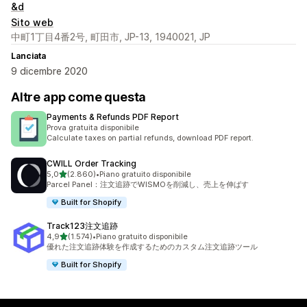
&d
Sito web
中町1丁目4番2号, 町田市, JP-13, 1940021, JP
Lanciata
9 dicembre 2020
Altre app come questa
Payments & Refunds PDF Report
Prova gratuita disponibile
Calculate taxes on partial refunds, download PDF report.
CWILL Order Tracking
stelle su 5
5,0
(2.860)
•
Piano gratuito disponibile
2860 recensioni totali
Parcel Panel：注文追跡でWISMOを削減し、売上を伸ばす
Built for Shopify
Track123注文追跡
stelle su 5
4,9
(1.574)
•
Piano gratuito disponibile
1574 recensioni totali
優れた注文追跡体験を作成するためのカスタム注文追跡ツール
Built for Shopify