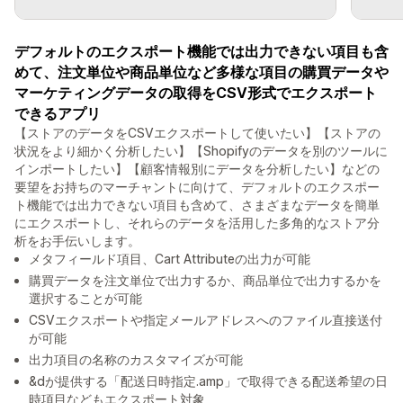
デフォルトのエクスポート機能では出力できない項目も含
めて、注文単位や商品単位など多様な項目の購買データや
マーケティングデータの取得をCSV形式でエクスポート
できるアプリ
【ストアのデータをCSVエクスポートして使いたい】【ストアの
状況をより細かく分析したい】【Shopifyのデータを別のツールに
インポートしたい】【顧客情報別にデータを分析したい】などの
要望をお持ちのマーチャントに向けて、デフォルトのエクスポー
ト機能では出力できない項目も含めて、さまざまなデータを簡単
にエクスポートし、それらのデータを活用した多角的なストア分
析をお手伝いします。
メタフィールド項目、Cart Attributeの出力が可能
購買データを注文単位で出力するか、商品単位で出力するかを
選択することが可能
CSVエクスポートや指定メールアドレスへのファイル直接送付
が可能
出力項目の名称のカスタマイズが可能
&dが提供する「配送日時指定.amp」で取得できる配送希望の日
時項目などもエクスポート対象