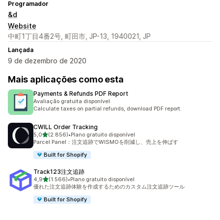
Programador
&d
Website
中町1丁目4番2号, 町田市, JP-13, 1940021, JP
Lançada
9 de dezembro de 2020
Mais aplicações como esta
Payments & Refunds PDF Report
Avaliação gratuita disponível
Calculate taxes on partial refunds, download PDF report.
CWILL Order Tracking
de 5 estrelas
5,0
(2.856)
•
Plano gratuito disponível
2856 total de avaliações
Parcel Panel：注文追跡でWISMOを削減し、売上を伸ばす
Built for Shopify
Track123注文追跡
de 5 estrelas
4,9
(1.566)
•
Plano gratuito disponível
1566 total de avaliações
優れた注文追跡体験を作成するためのカスタム注文追跡ツール
Built for Shopify