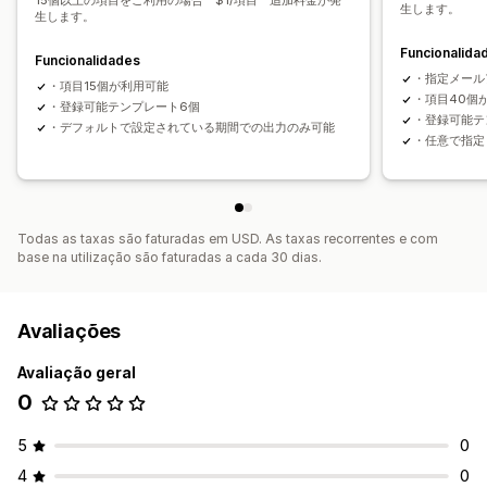
15個以上の項目をご利用の場合 $1/項目 追加料金が発
生します。
生します。
Funcionalida
Funcionalidades
・指定メール
・項目15個が利用可能
・項目40個
・登録可能テンプレート6個
・登録可能テ
・デフォルトで設定されている期間での出力のみ可能
・任意で指定
Todas as taxas são faturadas em USD. As taxas recorrentes e com
base na utilização são faturadas a cada 30 dias.
Avaliações
Avaliação geral
0
5
0
4
0