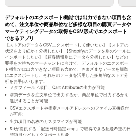
デフォルトのエクスポート機能では出力できない項目も含
めて、注文単位や商品単位など多様な項目の購買データや
マーケティングデータの取得をCSV形式でエクスポート
できるアプリ
【ストアのデータをCSVエクスポートして使いたい】【ストアの
状況をより細かく分析したい】【Shopifyのデータを別のツールに
インポートしたい】【顧客情報別にデータを分析したい】などの
要望をお持ちのマーチャントに向けて、デフォルトのエクスポー
ト機能では出力できない項目も含めて、さまざまなデータを簡単
にエクスポートし、それらのデータを活用した多角的なストア分
析をお手伝いします。
メタフィールド項目、Cart Attributeの出力が可能
購買データを注文単位で出力するか、商品単位で出力するかを
選択することが可能
CSVエクスポートや指定メールアドレスへのファイル直接送付
が可能
出力項目の名称のカスタマイズが可能
&dが提供する「配送日時指定.amp」で取得できる配送希望の日
時項目などもエクスポート対象