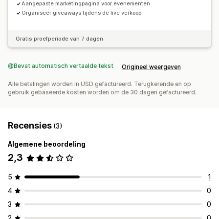
Aangepaste marketingpagina voor evenementen
Organiseer giveaways tijdens de live verkoop
Gratis proefperiode van 7 dagen
Bevat automatisch vertaalde tekst
Origineel weergeven
Alle betalingen worden in USD gefactureerd. Terugkerende en op
gebruik gebaseerde kosten worden om de 30 dagen gefactureerd.
Recensies
(3)
Algemene beoordeling
2,3
5
1
4
0
3
0
2
0