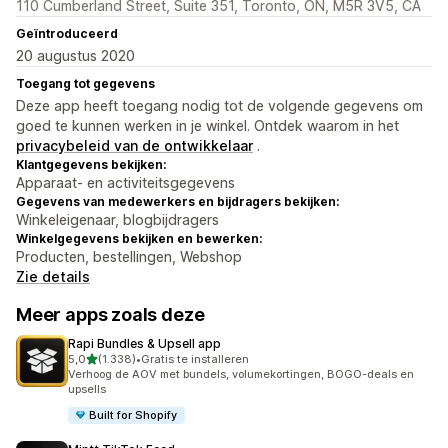
110 Cumberland Street, Suite 351, Toronto, ON, M5R 3V5, CA
Geïntroduceerd
20 augustus 2020
Toegang tot gegevens
Deze app heeft toegang nodig tot de volgende gegevens om
goed te kunnen werken in je winkel. Ontdek waarom in het
privacybeleid van de ontwikkelaar
.
Klantgegevens bekijken:
Apparaat- en activiteitsgegevens
Gegevens van medewerkers en bijdragers bekijken:
Winkeleigenaar, blogbijdragers
Winkelgegevens bekijken en bewerken:
Producten, bestellingen, Webshop
Zie details
Meer apps zoals deze
Rapi Bundles & Upsell app
van 5 sterren
5,0
(1.338)
•
Gratis te installeren
1338 recensies in totaal
Verhoog de AOV met bundels, volumekortingen, BOGO-deals en
upsells
Built for Shopify