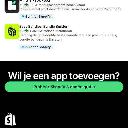
Mintt TikTok Feed
van 5 sterren
4,9
(25)
•
Gratis abonnement beschikbaar
25 recensies in totaal
Creëer social proof door officiële TikTok-feeds en -video's te tonen.
Built for Shopify
Easy Bundles: Bundle Builder
van 5 sterren
4,9
(1.099)
•
Gratis te installeren
1099 recensies in totaal
Verhoog de gemiddelde bestelwaarde met alle productbundels,
bundle builder, mix & match
Built for Shopify
Wil je een app toevoegen?
Probeer Shopify 3 dagen gratis