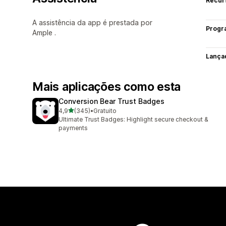
Recur
A assistência da app é prestada por
Progr
Ample .
Lança
Mais aplicações como esta
Conversion Bear Trust Badges
de 5 estrelas
4,9
(345)
•
Gratuito
345 total de avaliações
Ultimate Trust Badges: Highlight secure checkout &
payments