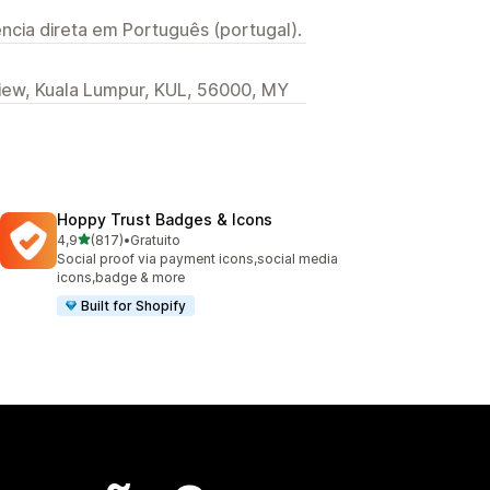
ncia direta em Português (portugal).
iew, Kuala Lumpur, KUL, 56000, MY
Hoppy Trust Badges & Icons
de 5 estrelas
4,9
(817)
•
Gratuito
817 total de avaliações
Social proof via payment icons,social media
icons,badge & more
Built for Shopify