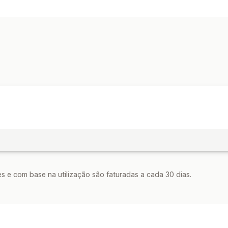
Confiança
Personalização
Reatividade móvel
Calendarização
Posição do ícone
Posição automática
Página do carrin
Página inicial
Páginas de destino
Pág
s e com base na utilização são faturadas a cada 30 dias.