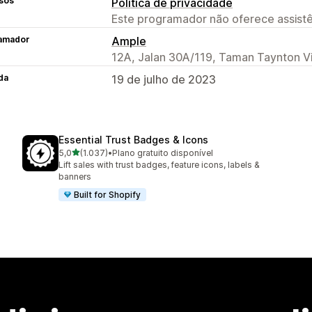
sos
Política de privacidade
Este programador não oferece assistê
amador
Ample
12A, Jalan 30A/119, Taman Taynton V
da
19 de julho de 2023
Essential Trust Badges & Icons
de 5 estrelas
5,0
(1.037)
•
Plano gratuito disponível
1037 total de avaliações
Lift sales with trust badges, feature icons, labels &
banners
Built for Shopify