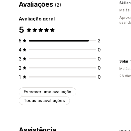
Avaliações
(2)
Malási
Aprox
Avaliação geral
usando
5
5
2
4
0
3
0
Solar
2
0
Malási
26 dia
1
0
Escrever uma avaliação
Todas as avaliações
Assistência