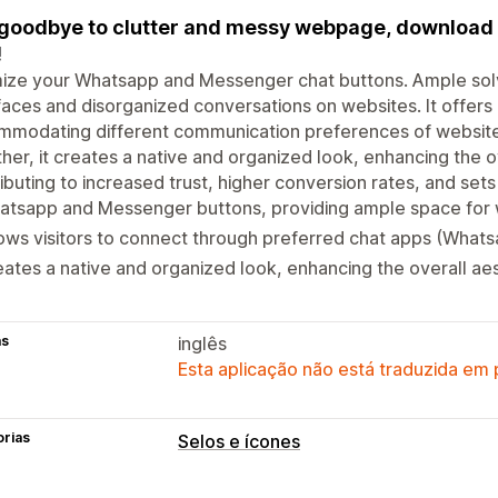
goodbye to clutter and messy webpage, download t
!
ize your Whatsapp and Messenger chat buttons. Ample solv
faces and disorganized conversations on websites. It offers 
modating different communication preferences of website v
her, it creates a native and organized look, enhancing the o
ibuting to increased trust, higher conversion rates, and se
tsapp and Messenger buttons, providing ample space for w
ows visitors to connect through preferred chat apps (Wha
ates a native and organized look, enhancing the overall aes
as
inglês
Esta aplicação não está traduzida em
orias
Selos e ícones
Tipos de ícones