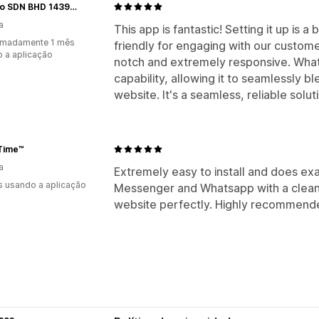
Skillano SDN BHD 1439297-V
a
This app is fantastic! Setting it up is a
imadamente 1 mês
friendly for engaging with our custome
 a aplicação
notch and extremely responsive. What'
capability, allowing it to seamlessly b
website. It's a seamless, reliable solut
 Time™
a
Extremely easy to install and does ex
s usando a aplicação
Messenger and Whatsapp with a clean
website perfectly. Highly recommend