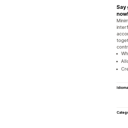
Say 
now
Minim
inter
accom
toget
contr
Wha
All
Cre
Idiom
Categ