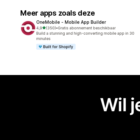
Meer apps zoals deze
OneMobile ‑ Mobile App Builder
van 5 sterren
4,9
(350)
•
Gratis abonnement beschikbaar
350 recensies in totaal
Build a stunning and high-converting mobile app in 30
minutes
Built for Shopify
Wil 