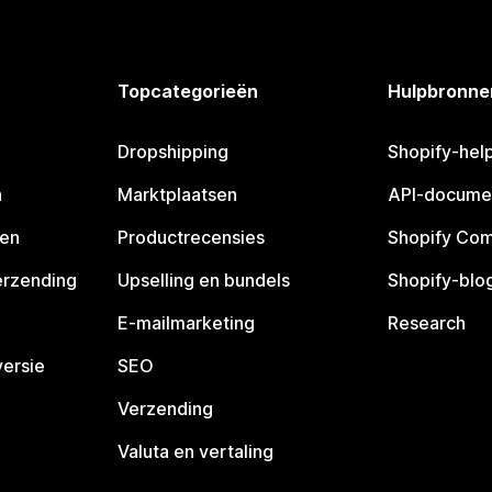
Topcategorieën
Hulpbronne
Dropshipping
Shopify-hel
n
Marktplaatsen
API-docume
pen
Productrecensies
Shopify Co
erzending
Upselling en bundels
Shopify-blo
E-mailmarketing
Research
ersie
SEO
Verzending
Valuta en vertaling