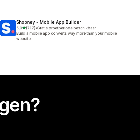
Shopney ‑ Mobile App Builder
van 5 sterren
5,0
(717)
•
Gratis proefperiode beschikbaar
717 recensies in totaal
Build a mobile app converts way more than your mobile
website!
egen?