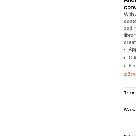
conv
With 
conte
and 
libra
creat
App
Cus
Fir
Bev
Talen
Werkt