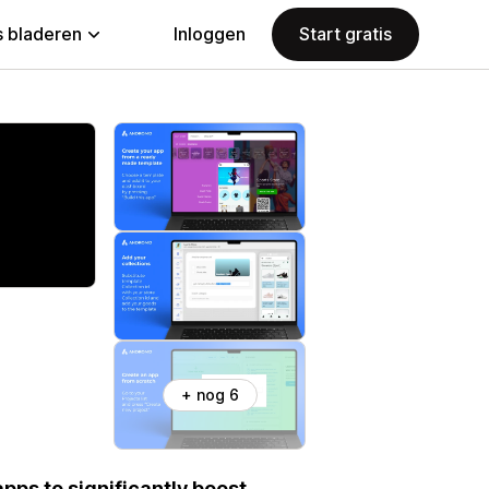
 bladeren
Inloggen
Start gratis
+ nog 6
pps to significantly boost