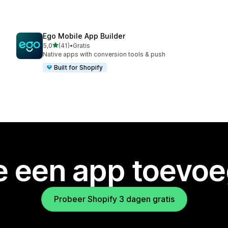
Ego Mobile App Builder
van 5 sterren
5,0
(41)
•
Gratis
41 recensies in totaal
Native apps with conversion tools & push
Built for Shopify
je een app toevo
Probeer Shopify 3 dagen gratis