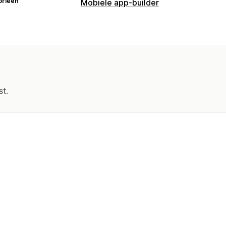
orieën
Mobiele app-builder
st.