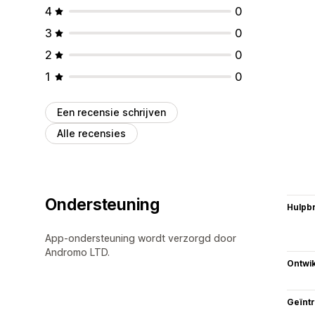
4
0
3
0
2
0
1
0
Een recensie schrijven
Alle recensies
Ondersteuning
Hulpb
App-ondersteuning wordt verzorgd door
Andromo LTD.
Ontwik
Geïnt