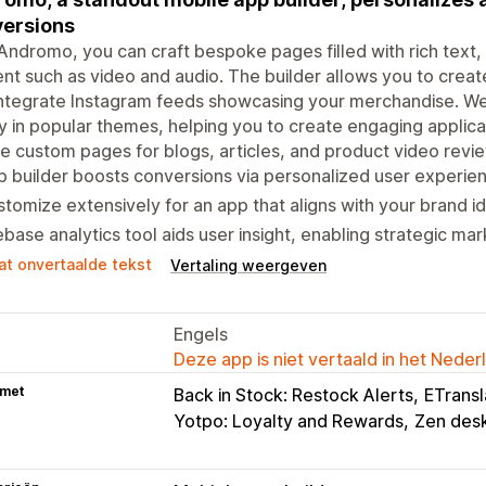
ersions
Andromo, you can craft bespoke pages filled with rich text,
nt such as video and audio. The builder allows you to crea
integrate Instagram feeds showcasing your merchandise. W
ry in popular themes, helping you to create engaging applicat
e custom pages for blogs, articles, and product video revie
 builder boosts conversions via personalized user experie
tomize extensively for an app that aligns with your brand id
ebase analytics tool aids user insight, enabling strategic ma
at onvertaalde tekst
Vertaling weergeven
Engels
Deze app is niet vertaald in het Neder
 met
Back in Stock: Restock Alerts
ETransl
Yotpo: Loyalty and Rewards
Zen des