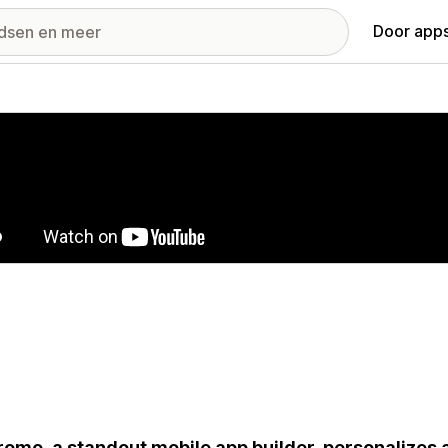
Door apps
ij met uitgelichte afbeeldingen
omo, a standout mobile app builder, personalizes a