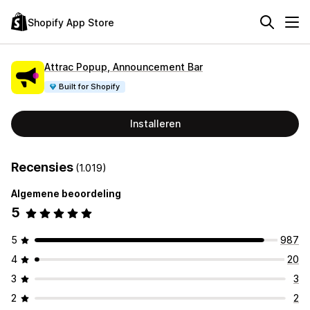
Shopify App Store
Attrac Popup, Announcement Bar
Built for Shopify
Installeren
Recensies
(1.019)
Algemene beoordeling
5
5
987
4
20
3
3
2
2