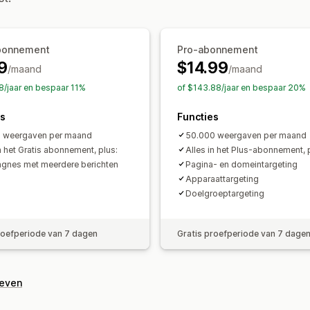
Bewerkingstool
Aangepaste code
A
Mobiel responsief
Planning
Geotarg
Lokalisatie
Lijst voor e-mailverzamel
Gedragstargeting
Triggers en regels
Targeting
Geoloc
bonnement
Pro-abonnement
Analytics en rapportage
9
$14.99
Analytics
Tracking
/maand
/maand
Gedrag volgen
Prestaties volgen
Ana
8/jaar en bespaar 11%
of $143.88/jaar en bespaar 20%
Verkeersrapporten
Klantsegmenten
es
Functies
 weergaven per maand
50.000 weergaven per maand
n het Gratis abonnement, plus:
Alles in het Plus-abonnement, 
nes met meerdere berichten
Pagina- en domeintargeting
Apparaattargeting
Doelgroeptargeting
roefperiode van 7 dagen
Gratis proefperiode van 7 dage
geven