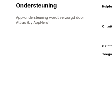
Ondersteuning
Hulpb
App-ondersteuning wordt verzorgd door
Attrac (by AppHero).
Ontwik
Geïnt
Toega