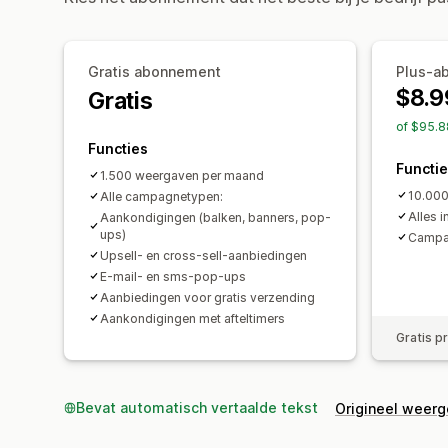
Gratis abonnement
Plus-a
$8.9
Gratis
of $95.8
Functies
Functi
1.500 weergaven per maand
10.000
Alle campagnetypen:
Alles i
Aankondigingen (balken, banners, pop-
ups)
Campag
Upsell- en cross-sell-aanbiedingen
E-mail- en sms-pop-ups
Aanbiedingen voor gratis verzending
Aankondigingen met afteltimers
Gratis p
Bevat automatisch vertaalde tekst
Origineel weer