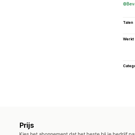
Bev
Talen
Werkt
Categ
Prijs
Kies het abonnement dat het beste bij je bedrijf pa