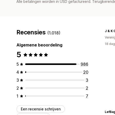
Alle betalingen worden in USD gefactureerd. Terugkeren
Recensies
J & K 
(1.018)
Vereni
18 dag
Algemene beoordeling
5
5
986
4
20
3
3
2
2
1
7
Een recensie schrijven
LefBa