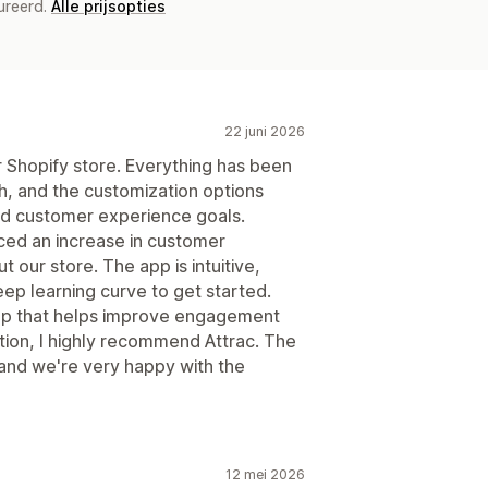
ureerd.
Alle prijsopties
22 juni 2026
r Shopify store. Everything has been
h, and the customization options
nd customer experience goals.
ced an increase in customer
our store. The app is intuitive,
eep learning curve to get started.
 app that helps improve engagement
zation, I highly recommend Attrac. The
and we're very happy with the
12 mei 2026