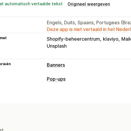
at automatisch vertaalde tekst
Origineel weergeven
Engels, Duits, Spaans, Portugees (Brazi
Deze app is niet vertaald in het Neder
 met
Shopify-beheercentrum
klaviyo
Mai
Unsplash
orieën
Banners
Soorten banners
Pop-ups
Aankondigingsbalk
Aanmelding voor 
Soorten pop-ups
Gratis verzending
Meerdere aankond
Uitverkooppop-ups
E-mailpop-ups
Promotie
Countdown
Persoonlijke 
Afteltimers
Nieuwsbrieven
Formulie
Aanpassing
Waarschuwingspop-ups
Pop-ups op 
Bannerpositie
Animaties
Vaste wee
Pop-ups beheren
st.
Achtergronden
Kleur en lettertype
E