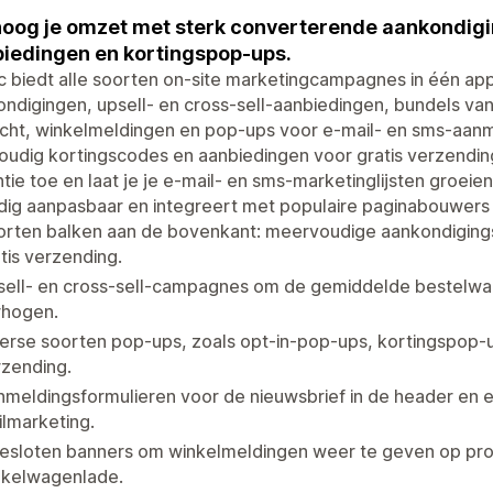
oog je omzet met sterk converterende aankondigin
iedingen en kortingspop-ups.
c biedt alle soorten on-site marketingcampagnes in één ap
ndigingen, upsell- en cross-sell-aanbiedingen, bundels v
cht, winkelmeldingen en pop-ups voor e-mail- en sms-aanm
udig kortingscodes en aanbiedingen voor gratis verzending
tie toe en laat je je e-mail- en sms-marketinglijsten groeien.
dig aanpasbaar en integreert met populaire paginabouwers
rten balken aan de bovenkant: meervoudige aankondigingsb
tis verzending.
sell- en cross-sell-campagnes om de gemiddelde bestelwa
rhogen.
erse soorten pop-ups, zoals opt-in-pop-ups, kortingspop-
rzending.
meldingsformulieren voor de nieuwsbrief in de header en e
lmarketing.
esloten banners om winkelmeldingen weer te geven op prod
nkelwagenlade.