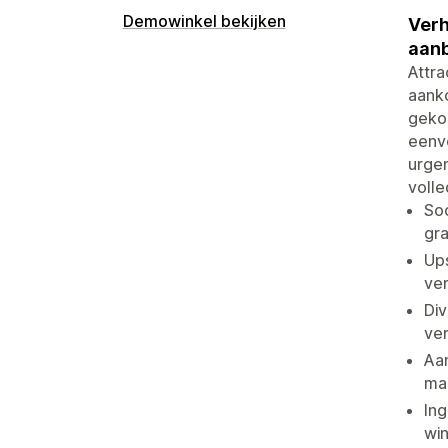
Demowinkel bekijken
Verh
aanb
Attra
aanko
geko
eenvo
urgen
volle
Soo
gra
Up
ve
Div
ve
Aan
mai
Ing
wi