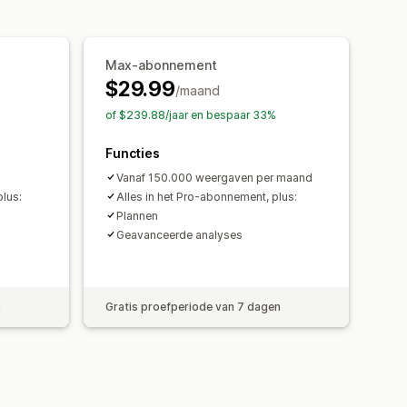
angepaste lettertypen
Vertaling
eting
Campagnetargeting
ing
Sms-opnamelijst
Campagnes
atie
Tagging
Rapportage
Max-abonnement
$29.99
/maand
lytics in real time
of $239.88/jaar en bespaar 33%
Functies
Vanaf 150.000 weergaven per maand
plus:
Alles in het Pro-abonnement, plus:
Plannen
Geavanceerde analyses
n
Gratis proefperiode van 7 dagen