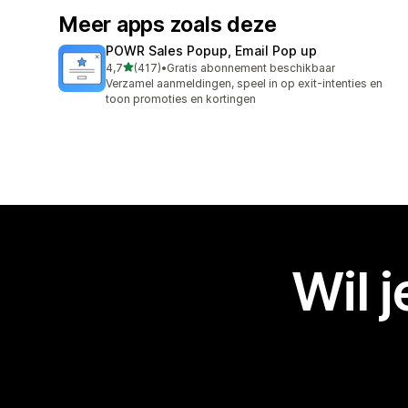
Meer apps zoals deze
POWR Sales Popup, Email Pop up
van 5 sterren
4,7
(417)
•
Gratis abonnement beschikbaar
417 recensies in totaal
Verzamel aanmeldingen, speel in op exit-intenties en
toon promoties en kortingen
Wil 