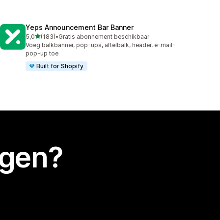
Yeps Announcement Bar Banner
van 5 sterren
5,0
(183)
•
Gratis abonnement beschikbaar
183 recensies in totaal
Voeg balkbanner, pop-ups, aftelbalk, header, e-mail-
pop-up toe
Built for Shopify
egen?