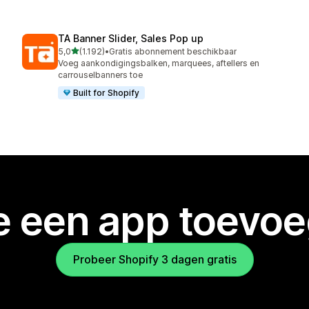
TA Banner Slider, Sales Pop up
van 5 sterren
5,0
(1.192)
•
Gratis abonnement beschikbaar
1192 recensies in totaal
Voeg aankondigingsbalken, marquees, aftellers en
carrouselbanners toe
Built for Shopify
je een app toevo
Probeer Shopify 3 dagen gratis