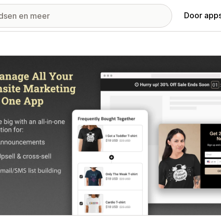
Door apps
ij met uitgelichte afbeeldingen