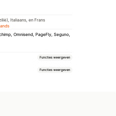
lië), Italiaans, en Frans
lands
lchimp
Omnisend
PageFly
Seguno
Functies weergeven
Functies weergeven
het ontvangen van e-mail
igingen
Melding
Productpagina
Sms-pop-ups
Exit intent
Kortingen
aanbevelingen
ren
Banners
Aankondigingen
maat
rgave
Links en knoppen
moji's
Meerdere talen