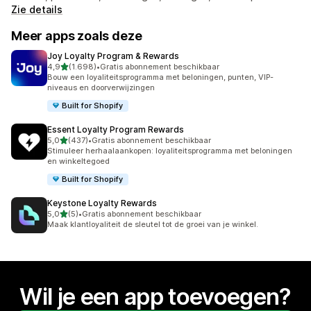
Zie details
Meer apps zoals deze
Joy Loyalty Program & Rewards
van 5 sterren
4,9
(1.698)
•
Gratis abonnement beschikbaar
1698 recensies in totaal
Bouw een loyaliteitsprogramma met beloningen, punten, VIP-
niveaus en doorverwijzingen
Built for Shopify
Essent Loyalty Program Rewards
van 5 sterren
5,0
(437)
•
Gratis abonnement beschikbaar
437 recensies in totaal
Stimuleer herhaalaankopen: loyaliteitsprogramma met beloningen
en winkeltegoed
Built for Shopify
Keystone Loyalty Rewards
van 5 sterren
5,0
(5)
•
Gratis abonnement beschikbaar
5 recensies in totaal
Maak klantloyaliteit de sleutel tot de groei van je winkel.
Wil je een app toevoegen?