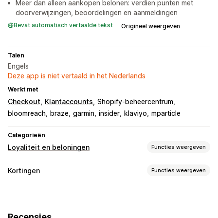
Meer dan alleen aankopen belonen: verdien punten met
doorverwijzingen, beoordelingen en aanmeldingen
Bevat automatisch vertaalde tekst
Origineel weergeven
Talen
Engels
Deze app is niet vertaald in het Nederlands
Werkt met
Checkout
Klantaccounts
Shopify-beheercentrum
bloomreach
braze
garmin
insider
klaviyo
mparticle
Categorieën
Loyaliteit en beloningen
Functies weergeven
Soorten programma's
Kortingen
Functies weergeven
Beloningsprogramma's
Lidmaatschappen
VIP-niveaus
Soorten kortingen
Referrals
Stempel- of ponskaarten
Kortingscodes
Coupons
Twee voor de prijs van één
Cadeaubonprogramma's
Digitale portemonnees
Recensies
Vaste prijzen
Volumekortingen
Kwantumkortingen