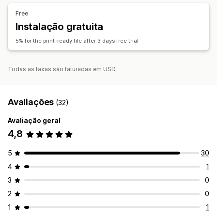
Adicionar texto
Modelos
Campos personalizados
Free
Transferência de ficheiro
Impressão
Instalação gratuita
5% for the print-ready file after 3 days free trial
Todas as taxas são faturadas em USD.
Avaliações
(32)
Avaliação geral
4,8
5
30
4
1
3
0
2
0
1
1