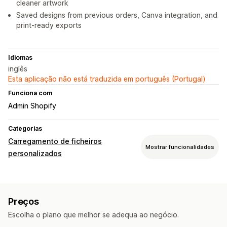
cleaner artwork
Saved designs from previous orders, Canva integration, and
print-ready exports
Idiomas
inglês
Esta aplicação não está traduzida em português (Portugal)
Funciona com
Admin Shopify
Categorias
Carregamento de ficheiros
Mostrar funcionalidades
personalizados
Tipos de ficheiro
PNG
JPEG
PDF
Imagens
Regras personalizadas
Preços
Gestão de ficheiros
Escolha o plano que melhor se adequa ao negócio.
Recorte de imagem
Otimização de imagem