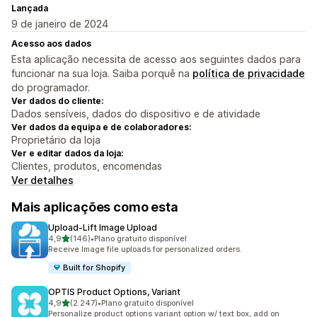
Lançada
9 de janeiro de 2024
Acesso aos dados
Esta aplicação necessita de acesso aos seguintes dados para
funcionar na sua loja. Saiba porquê na
política de privacidade
do programador.
Ver dados do cliente:
Dados sensíveis, dados do dispositivo e de atividade
Ver dados da equipa e de colaboradores:
Proprietário da loja
Ver e editar dados da loja:
Clientes, produtos, encomendas
Ver detalhes
Mais aplicações como esta
Upload‑Lift Image Upload
de 5 estrelas
4,9
(146)
•
Plano gratuito disponível
146 total de avaliações
Receive Image file uploads for personalized orders.
Built for Shopify
OPTIS Product Options, Variant
de 5 estrelas
4,9
(2.247)
•
Plano gratuito disponível
2247 total de avaliações
Personalize product options variant option w/ text box, add on