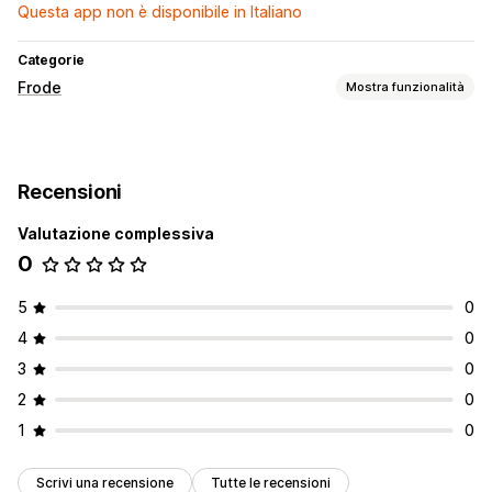
Questa app non è disponibile in Italiano
Categorie
Frode
Mostra funzionalità
Tipi di frode
Bot
Recensioni
Strumenti per la prevenzione
Valutazione complessiva
Annullamento automatico
Blocklist
Rilevamento di bot
0
5
0
4
0
3
0
2
0
1
0
Scrivi una recensione
Tutte le recensioni