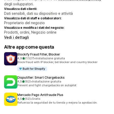
degli sviluppatori.
Visualizza dati clienti:
Dati sensibili, dati su dispositivo e attività
Visualizza dati di staff e collaboratori:
Proprietario del negozio
Visualizza e modifica i dati del negozio:
Prodotti, ordini, Negozio online
Vedi i dettagli
Altre app come questa
Blockify Fraud Filter, Blocker
stelle su 5
4,9
(1.527)
•
Installazione gratuita
1527 recensioni totali
Block fraud with IP blocker, bot blocker and country blocker
Built for Shopify
Disputifier: Smart Chargebacks
stelle su 5
4,5
(82)
•
Installazione gratuita
82 recensioni totali
Prevent and fight chargebacks on autopilot
Mercado Pago Antifraude Plus
stelle su 5
4,5
(52)
•
Gratis
52 recensioni totali
Refuerza la seguridad de tu tienda y mejora la aprobación.