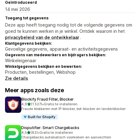
Geïntroduceerd
14 mei 2026
Toegang tot gegevens
Deze app heeft toegang nodig tot de volgende gegevens om
goed te kunnen werken in je winkel. Ontdek waarom in het
privacybeleid van de ontwikkelaar
.
Klantgegevens bekijken:
Gevoelige gegevens, apparaat- en activiteitsgegevens
Gegevens van medewerkers en bijdragers bekijken:
Winkeleigenaar
Winkelgegevens bekijken en bewerken:
Producten, bestellingen, Webshop
Zie details
Meer apps zoals deze
Blockify Fraud Filter, Blocker
van 5 sterren
4,9
(1.527)
•
Gratis te installeren
1527 recensies in totaal
Fraude blokkeren met IP-blocker, bot-blocker en landenblocker
Built for Shopify
Disputifier: Smart Chargebacks
van 5 sterren
4,5
(82)
•
Gratis te installeren
82 recensies in totaal
Chargebacks automatisch voorkomen en aanvechten