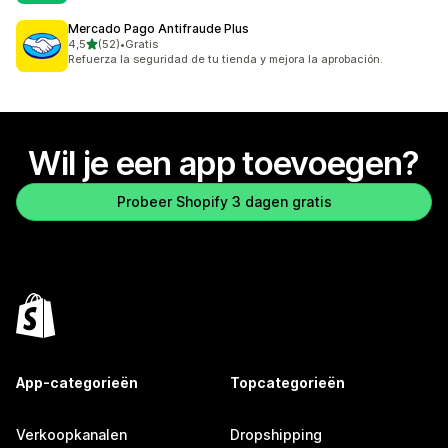
Mercado Pago Antifraude Plus
van 5 sterren
4,5
(52)
•
Gratis
52 recensies in totaal
Refuerza la seguridad de tu tienda y mejora la aprobación.
Wil je een app toevoegen?
Probeer Shopify 3 dagen gratis
App-categorieën
Topcategorieën
Verkoopkanalen
Dropshipping