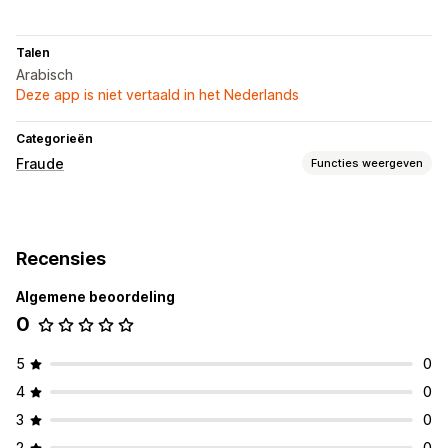
Talen
Arabisch
Deze app is niet vertaald in het Nederlands
Categorieën
Fraude
Functies weergeven
Fraudetypen
Bots
Recensies
Preventietools
Algemene beoordeling
Automatische annulering
Blocklists
Bot-detectie
0
5
0
4
0
3
0
2
0