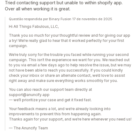
Tried contacting support but unable to within shopify app.
Over all when working it is great.
Questão respondida por Binary Fusion 17 de novembro de 2025
Hi All Things Fabulous, LLC,
Thank you so much for your thoughtful review and for giving our app
a try! We’re really glad to hear that it worked perfectly for your first
campaign.
We’re truly sorry for the trouble you faced while running your second
campaign. This isn’t the experience we want for you. We reached out
to you via email a few days ago to help resolve the issue, but we may
not have been able to reach you successfully. If you could kindly
check your inbox or share an alternate contact, we’d love to assist
right away and make sure everything works smoothly for you.
You can also reach our support team directly at
support@anuncify.app
— we’ll prioritize your case and get it fixed fast.
Your feedback means a lot, and we’re already looking into
improvements to prevent this from happening again.
Thanks again for your support, and we’re here whenever you need us!
— The Anuncify Team