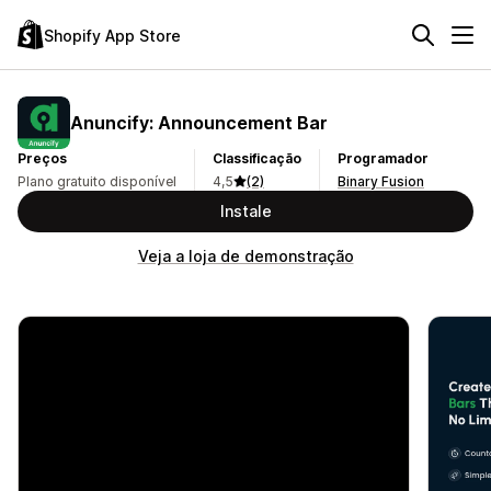
Shopify App Store
Anuncify: Announcement Bar
Preços
Classificação
Programador
Plano gratuito disponível
4,5
(2)
Binary Fusion
Instale
Veja a loja de demonstração