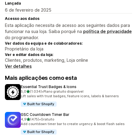
Lançada
6 de fevereiro de 2025
Acesso aos dados
Esta aplicação necessita de acesso aos seguintes dados para
funcionar na sua loja. Saiba porquê na
política de privacidade
do programador.
Ver dados da equipa e de colaboradores:
Proprietário da loja
Ver e editar dados da loja:
Clientes, produtos, marketing, Loja online
Ver detalhes
Mais aplicações como esta
Essential Trust Badges & Icons
de 5 estrelas
5,0
(1.034)
•
Plano gratuito disponível
1034 total de avaliações
Lift sales with trust badges, feature icons, labels & banners
Built for Shopify
GSC Countdown Timer Bar
de 5 estrelas
4,9
(475)
•
Gratuito
475 total de avaliações
Add countdown timer bar to create urgency & boost flash sales
Built for Shopify