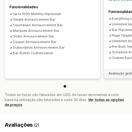
Reatividade móvel
Calendarização
Funcionalidades
Funcionalida
Up to 1500 Monthly Impression
Everything in
Simple Announcement Bar
Unlimited Im
Countdown Announcement Bar
Bar Placeme
Marquee Announcement Bar
Page Target
Slider Announcement Bar
Unlimited Ac
Coupon Announcement Bar
Pre-Built Te
Subscription Announcement Bar
Schedule A
Bar Button Customization
Custom Back
Avaliação grat
Todas as taxas são faturadas em USD. As taxas recorrentes e com
base na utilização são faturadas a cada 30 dias.
Ver todas as opções
de preços
Avaliações
(2)