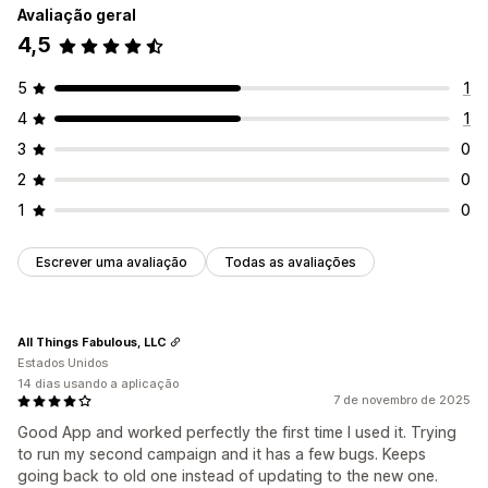
Avaliação geral
4,5
5
1
4
1
3
0
2
0
1
0
Escrever uma avaliação
Todas as avaliações
All Things Fabulous, LLC
Estados Unidos
14 dias usando a aplicação
7 de novembro de 2025
Good App and worked perfectly the first time I used it. Trying
to run my second campaign and it has a few bugs. Keeps
going back to old one instead of updating to the new one.