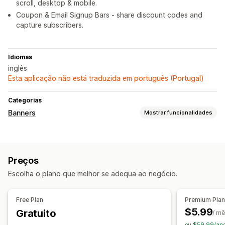
scroll, desktop & mobile.
Coupon & Email Signup Bars - share discount codes and
capture subscribers.
Idiomas
inglês
Esta aplicação não está traduzida em português (Portugal)
Categorias
Banners
Mostrar funcionalidades
Tipo de banner
Barra de anúncios
Anúncio múltiplo
Notificação
Preços
Página de produto
Promocional
Contagem decrescente
Escolha o plano que melhor se adequa ao negócio.
Recomendações personalizadas
Personalização
Free Plan
Premium Pla
Posição do banner
Animações
Exibição fixa
$5.99
Gratuito
/ m
Ligações e botões
Fundos
Cor e tipo de letra
Emojis
ou $59.99/ano