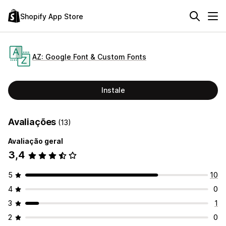
Shopify App Store
AZ: Google Font & Custom Fonts
Instale
Avaliações
(13)
Avaliação geral
3,4
5
10
4
0
3
1
2
0